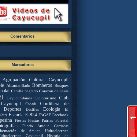
Comentarios
Marcadores
Agrupación Cultural Cayucupil
le
Bomberos
Alcantarillado
Bosques
malal
Capilla Sagrado Corazón de Jesús
il
Club
Cayucupilanos
Cicloturismo
Cayucupil
Cordillera de
Conadi
Deportes
Ecología
Desfiles
El
Escuela E-824
Natri
FAGAF
Facebook
pesina
Fiestas
Fiestas Patrias
Forestal
tografías
Fundo Anique
Garciadas
bernación de Arauco
Hidroelectrica
idroelectrica Cayucupil
Historia de