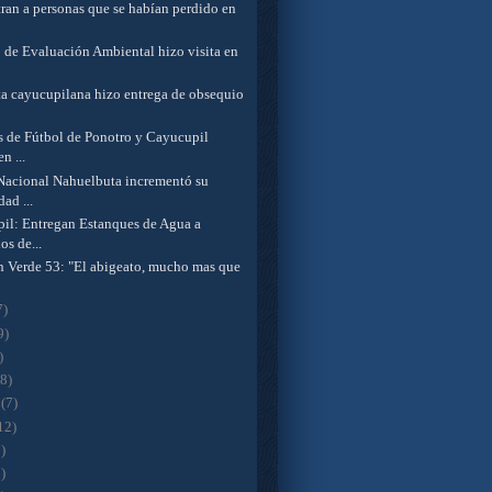
ran a personas que se habían perdido en
o de Evaluación Ambiental hizo visita en
ta cayucupilana hizo entrega de obsequio
s de Fútbol de Ponotro y Cayucupil
n ...
Nacional Nahuelbuta incrementó su
dad ...
il: Entregan Estanques de Agua a
os de...
en Verde 53: "El abigeato, mucho mas que
7)
9)
)
(8)
o
(7)
12)
)
)