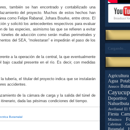
ores, también se han encontrado y contabilizado una
plazamiento del proyecto. Muchos de estos hechos han
área como Felipe Rabanal, Johara Bourke, entre otros. El
ación y solicitó los antecedentes respectivos para evaluar
n de las especies, asimismo las que se refieren a evitar
s túneles de aducción como serán mallas perimetrales y
entos del SEA, “molestaran” e impedirán el paso de los
Cargando...
erente a la operación de la central, la que eventualmente
l bajo caudal presente en el río. Es decir, con medidas
Agricultura
 tubería, el titular del proyecto indica que se instalarán
Agua Potab
res accidentes.
Buta
Arauco
Cayucup
azamiento de la cámara de carga y la salida del túnel de
Deportivo 
 itinerario, dada las pésimas condiciones del tiempo.
Nahuelbuta
Avellanal
El 
Fiesta Cam
ectrica Butamalal
Fo
Mininco
Go
Cañetinas
Butamalal
H