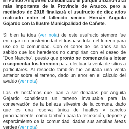
El Fundo Anique es considerado el parque urbano-rural
más importante de la Provincia de Arauco, pero a
mediados de 2016 finalizará el usufructo de diez años
realizado entre el fallecido vecino Hernán Anguita
Gajardo con la Ilustre Municipalidad de Cañete.
Si bien la idea (
ver nota
) de este usufructo siempre fue
entregar con posterioridad el traspaso total del terreno para
uso de la comunidad. Con el correr de los años se ha
sabido que los herederos no cumplirían con el deseo de
“Don Nancho”, puesto que
pronto se comenzaría a lotear
o segmentar los terrenos
para efectuar la venta de sitios a
particulares. Al respecto también fue anulada una venta
anterior sobre el terreno, dado un error en el cálculo del
avalúo (
ver nota
).
Las 79 hectáreas que iban a ser donadas por Anguita
Gajardo consideran un terreno invaluable para la
conservación de la belleza silvestre de la comuna, dado
que es una reserva única de hualles y canelos
principalmente, como también para la recreación, deporte y
esparcimiento de la comunidad, dadas sus amplias áreas
verdes (
ver nota
).