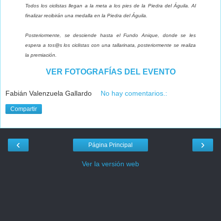
Todos los ciclistas llegan a la meta a los pies de la Piedra del Águila. Al
finalizar recibirán una medalla en la Piedra del Águila.
Posteriormente, se desciende hasta el Fundo Anique, donde se les
espera a tos@s los ciclistas con una tallarinata, posteriormente se realiza
la premiación.
VER FOTOGRAFÍAS DEL EVENTO
Fabián Valenzuela Gallardo
No hay comentarios.:
Compartir
‹
›
Página Principal
Ver la versión web