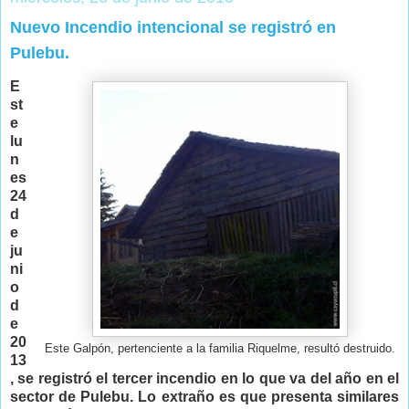
Nuevo Incendio intencional se registró en
Pulebu.
E
st
e
lu
n
es
24
d
e
ju
ni
o
d
e
20
Este Galpón, pertenciente a la familia Riquelme, resultó destruido.
13
, se registró el tercer incendio en lo que va del año en el
sector de Pulebu. Lo extraño es que presenta similares