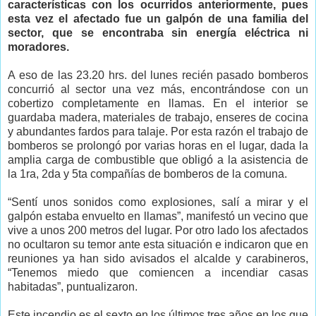
características con los ocurridos anteriormente, pues
esta vez el afectado fue un galpón de una familia del
sector, que se encontraba sin energía eléctrica ni
moradores.
A eso de las 23.20 hrs. del lunes recién pasado bomberos
concurrió al sector una vez más, encontrándose con un
cobertizo completamente en llamas. En el interior se
guardaba madera, materiales de trabajo, enseres de cocina
y abundantes fardos para talaje. Por esta razón el trabajo de
bomberos se prolongó por varias horas en el lugar, dada la
amplia carga de combustible que obligó a la asistencia de
la 1ra, 2da y 5ta compañías de bomberos de la comuna.
“Sentí unos sonidos como explosiones, salí a mirar y el
galpón estaba envuelto en llamas”, manifestó un vecino que
vive a unos 200 metros del lugar. Por otro lado los afectados
no ocultaron su temor ante esta situación e indicaron que en
reuniones ya han sido avisados el alcalde y carabineros,
“Tenemos miedo que comiencen a incendiar casas
habitadas”, puntualizaron.
Este incendio es el sexto en los últimos tres años en los que