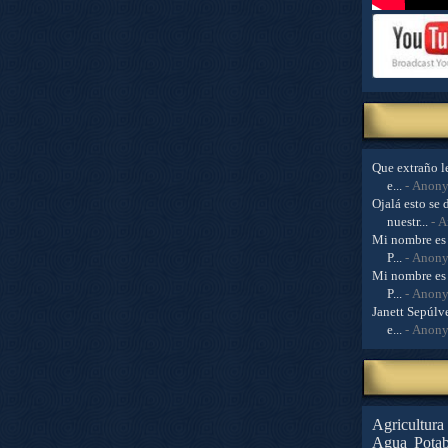
Que extraño le
e...
- Anon
Ojalá esto se 
nuestr...
- 
Mi nombre es 
P...
- Anon
Mi nombre es 
P...
- Anon
Janett Sepúlve
e...
- Anon
Agricultura
Agua Potab