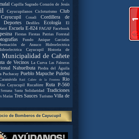
malal
Capilla Sagrado Corazón de Jesús
il
Club
Cayucupilanos
Cicloturismo
Cayucupil
Cordillera de
Conadi
Deportes
Ecología
Desfiles
El
Escuela E-824
Natri
FAGAF
Facebook
pesina
Fiestas
Fiestas Patrias
Forestal
tografías
Fundo Anique
Garciadas
bernación de Arauco
Hidroelectrica
idroelectrica Cayucupil
Historia de
. Municipalidad de Cañete
nta de Vecinos
La Curva
Las Palmeras
ional Nahuelbuta
Piedra del Águila
Pueblo Mapuche
Pulebu
a
Puchacay
Rio
Caramávida
Raid Cañete de la Frontera
Ruta P-560
Rio Cayucupil
Rucañirre
Tradiciones
Solidaridad
Semana Santa
Tres Sauces
Villa de
Turismo
es Marías
ocio de Bomberos de Cayucupil