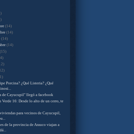
)
)
bre
(14)
mbre
(14)
e
(14)
mbre
(14)
(15)
14)
12)
12)
1)
ipe Porcina? ¿Qué Listeria? ¿Qué
inosi...
a de Cayucupil" llegó a facebook
n Verde 16: Desde lo alto de un cerro, te
viviendas para vecinos de Cayucupil,
u...
s de la provincia de Arauco viajan a
á...