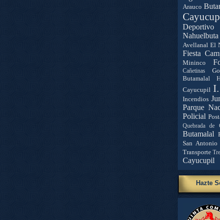
Buta
Arauco
Cayucup
Deportivo 
Nahuelbuta
Avellanal
El 
Fiesta Cam
Fo
Mininco
Go
Cañetinas
Butamalal
H
I
Cayucupil
Ju
Incendios
Parque Nac
Policial
Post
Quebrada de 
Butamalal
San Antonio
Transporte
Tr
Cayucupil
Hazte S