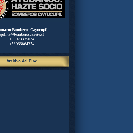
ntacto Bomberos Cayucupil
quinta@bomberoscanete.cl
+56978335024
+56966864374
Archivo del Blog