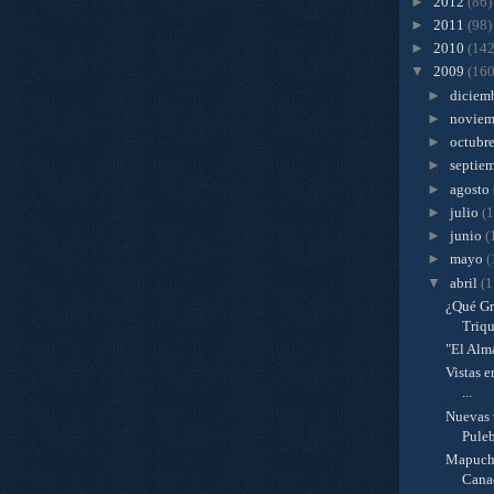
►
2012
(86)
►
2011
(98)
►
2010
(142
▼
2009
(160
►
diciem
►
novie
►
octubr
►
septie
►
agosto
►
julio
(
►
junio
(
►
mayo
(
▼
abril
(1
¿Qué Gr
Triqu
"El Alm
Vistas e
...
Nuevas 
Puleb
Mapuche
Canad