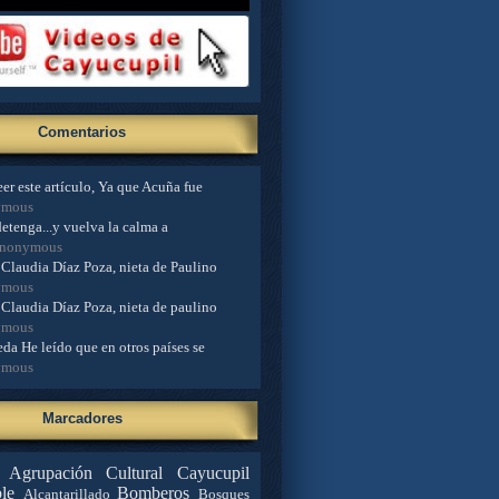
Comentarios
er este artículo, Ya que Acuña fue
ymous
detenga...y vuelva la calma a
Anonymous
Claudia Díaz Poza, nieta de Paulino
ymous
Claudia Díaz Poza, nieta de paulino
ymous
da He leído que en otros países se
ymous
Marcadores
Agrupación Cultural Cayucupil
le
Bomberos
Alcantarillado
Bosques