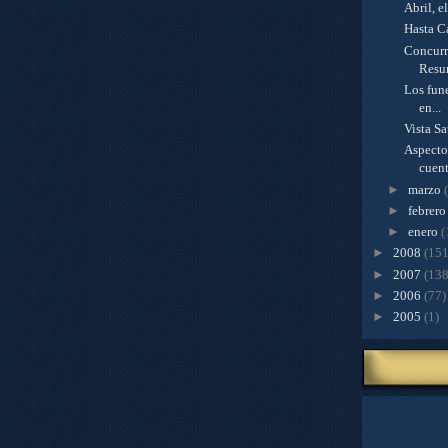
Abril, e
Hasta C
Concurr
Resur
Los fun
en...
Vista Sa
Aspectos
cuent
►
marzo
►
febrer
►
enero
(
►
2008
(151
►
2007
(138
►
2006
(77)
►
2005
(1)