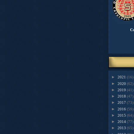
Co
►
2021
(16)
►
2020
(62)
►
2019
(41)
►
2018
(47)
►
2017
(73)
►
2016
(59)
►
2015
(64)
►
2014
(77)
►
2013
(65)