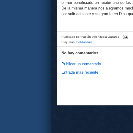
primer beneficiado en recibir uno de los
De la misma manera nos alegramos mucho
por salir adelante y su gran fe en Dios qu
Publicado por
Fabián Valenzuela Gallardo
Etiquetas:
Solidaridad
No hay comentarios.:
Publicar un comentario
Entrada más reciente