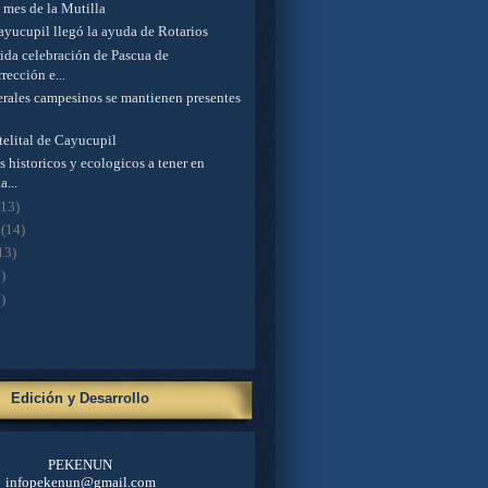
l mes de la Mutilla
ayucupil llegó la ayuda de Rotarios
ida celebración de Pascua de
rección e...
erales campesinos se mantienen presentes
telital de Cayucupil
 historicos y ecologicos a tener en
a...
(13)
o
(14)
13)
)
)
Edición y Desarrollo
PEKENUN
infopekenun@gmail.com