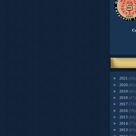
Co
►
2021
(16)
►
2020
(62)
►
2019
(41)
►
2018
(47)
►
2017
(73)
►
2016
(59)
►
2015
(64)
►
2014
(77)
►
2013
(65)