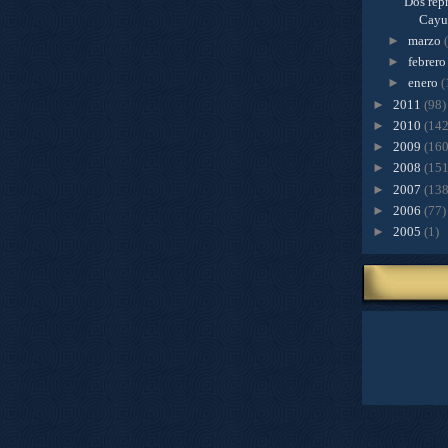
Dos repr
Cayu.
►
marzo
►
febrer
►
enero
(
►
2011
(98)
►
2010
(142
►
2009
(160
►
2008
(151
►
2007
(138
►
2006
(77)
►
2005
(1)