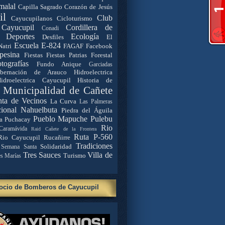
malal
Capilla Sagrado Corazón de Jesús
il
Club
Cayucupilanos
Cicloturismo
Cayucupil
Cordillera de
Conadi
Deportes
Ecología
Desfiles
El
Escuela E-824
Natri
FAGAF
Facebook
pesina
Fiestas
Fiestas Patrias
Forestal
tografías
Fundo Anique
Garciadas
bernación de Arauco
Hidroelectrica
idroelectrica Cayucupil
Historia de
. Municipalidad de Cañete
nta de Vecinos
La Curva
Las Palmeras
ional Nahuelbuta
Piedra del Águila
Pueblo Mapuche
Pulebu
a
Puchacay
Rio
Caramávida
Raid Cañete de la Frontera
Ruta P-560
Rio Cayucupil
Rucañirre
Tradiciones
Solidaridad
Semana Santa
Tres Sauces
Villa de
Turismo
es Marías
ocio de Bomberos de Cayucupil