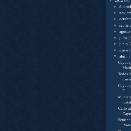
▼
2012
(86)
►
diciem
►
novie
►
octubr
►
septie
►
agosto
►
julio
(4
►
junio
(
►
mayo
(
▼
abril
(7
Cayucup
Mariñ
Todos l
Cayuc
Cayucup
F...
Municip
instal
Carlo de
Cayu.
Semana 
[Vide