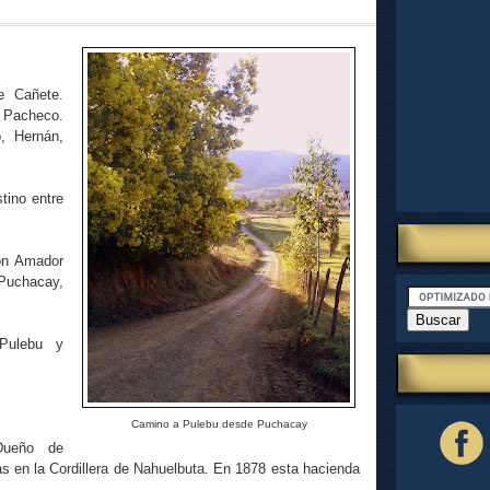
de Cañete.
a Pacheco.
, Hernán,
tino entre
on Amador
Puchacay,
Pulebu y
Camino a Pulebu desde Puchacay
Dueño de
as en la Cordillera de Nahuelbuta. En 1878 esta hacienda