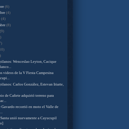
bre
(6)
mbre
(4)
e
(4)
mbre
(8)
(9)
)
7)
10)
)
ilanos: Wenceslao Leyton, Cacique
anco...
os videos de la V Fiesta Campesina
upi...
ilanos: Carlos González, Estevan Iriarte,
io de Cañete adquirió terreno para
ac...
 Gavardo recorrió en moto el Valle de
..
Santa unió nuevamente a Cayucupil
o]