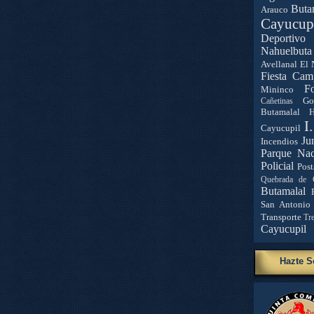
Buta
Arauco
Cayucup
Deportivo 
Nahuelbuta
Avellanal
El 
Fiesta Cam
Fo
Mininco
Go
Cañetinas
Butamalal
H
I
Cayucupil
Ju
Incendios
Parque Nac
Policial
Post
Quebrada de 
Butamalal
San Antonio
Transporte
Tr
Cayucupil
Hazte S