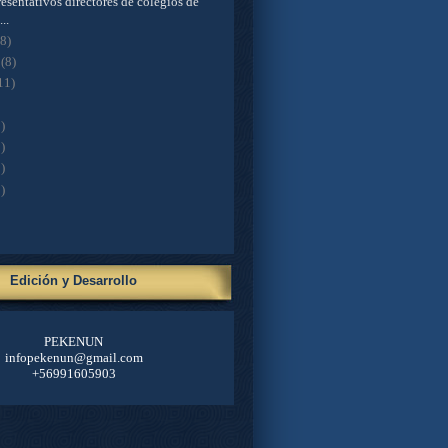
esentativos directores de colegios de
..
(8)
o
(8)
11)
)
)
)
)
Edición y Desarrollo
PEKENUN
infopekenun@gmail.com
+56991605903