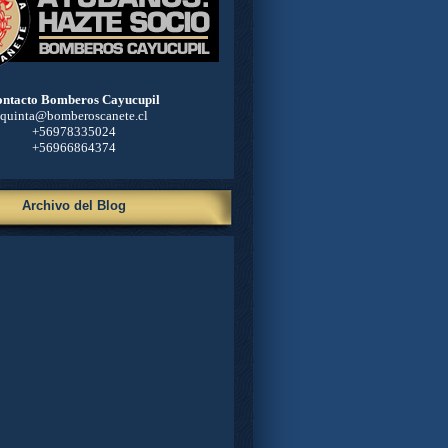
ntacto Bomberos Cayucupil
quinta@bomberoscanete.cl
+56978335024
+56966864374
Archivo del Blog