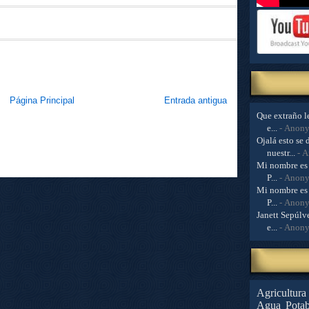
Página Principal
Entrada antigua
Que extraño le
e...
- Anon
Ojalá esto se 
nuestr...
- 
Mi nombre es 
P...
- Anon
Mi nombre es 
P...
- Anon
Janett Sepúlve
e...
- Anon
Agricultura
Agua Potab