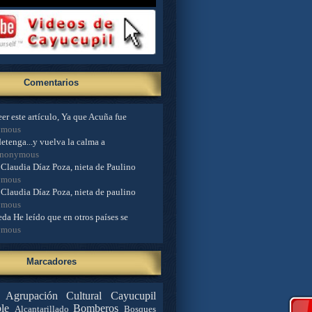
Comentarios
er este artículo, Ya que Acuña fue
ymous
detenga...y vuelva la calma a
Anonymous
Claudia Díaz Poza, nieta de Paulino
ymous
Claudia Díaz Poza, nieta de paulino
ymous
da He leído que en otros países se
ymous
Marcadores
Agrupación Cultural Cayucupil
le
Bomberos
Alcantarillado
Bosques