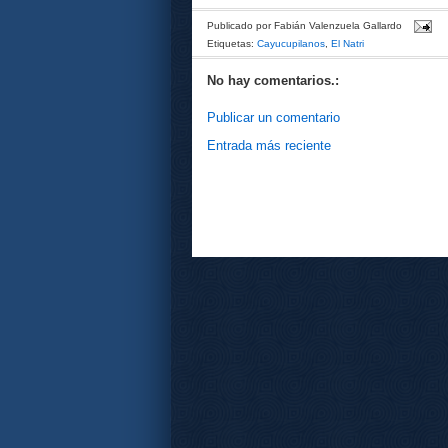
Publicado por
Fabián Valenzuela Gallardo
Etiquetas:
Cayucupilanos
,
El Natri
No hay comentarios.:
Publicar un comentario
Entrada más reciente