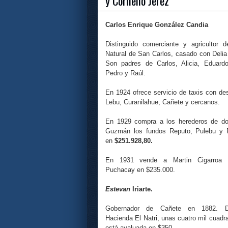
y Cornelio Jerez
Carlos Enrique González Candia
Distinguido comerciante y agricultor 
Natural de San Carlos, casado con Deli
Son padres de Carlos, Alicia, Eduardo
Pedro y Raúl.
En 1924 ofrece servicio de taxis con des
Lebu, Curanilahue, Cañete y cercanos.
En 1929 compra a los herederos de d
Guzmán los fundos Reputo, Pulebu y 
en
$251.928,80.
En 1931 vende a Martin Cigarroa 
Puchacay en $235.000.
Estevan
Iriarte.
Gobernador de Cañete en 1882. 
Hacienda El Natri, unas cuatro mil cuadr
está avaluada en $350.