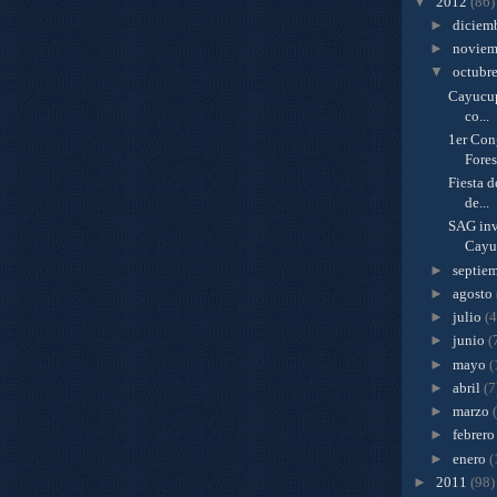
▼
2012
(86)
►
diciem
►
novie
▼
octubr
Cayucupi
co...
1er Con
Fores
Fiesta 
de...
SAG inv
Cayu
►
septie
►
agosto
►
julio
(4
►
junio
(
►
mayo
(
►
abril
(7
►
marzo
►
febrer
►
enero
(
►
2011
(98)