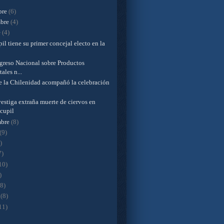
bre
(6)
mbre
(4)
e
(4)
l tiene su primer concejal electo en la
greso Nacional sobre Productos
tales n...
de la Chilenidad acompañó la celebración
estiga extraña muerte de ciervos en
cupil
mbre
(8)
(9)
)
7)
10)
)
(8)
o
(8)
11)