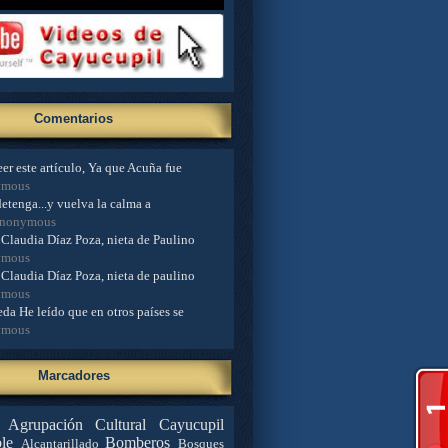
Comentarios
er este artículo, Ya que Acuña fue
ymous
detenga...y vuelva la calma a
Anonymous
Claudia Díaz Poza, nieta de Paulino
ymous
Claudia Díaz Poza, nieta de paulino
ymous
da He leído que en otros países se
ymous
Marcadores
Agrupación Cultural Cayucupil
le
Bomberos
Alcantarillado
Bosques