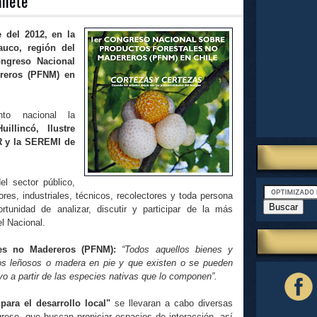
añete
 del 2012, en la
uco, región del
ongreso Nacional
reros (PFNM) en
to nacional la
llincó, Ilustre
R y la SEREMI de
el sector público,
ores, industriales, técnicos, recolectores y toda persona
ortunidad de analizar, discutir y participar de la más
l Nacional.
les no Madereros (PFNM):
“Todos aquellos bienes y
os leñosos o madera en pie y que existen o se pueden
ivo a partir de las especies nativas que lo componen”.
ara el desarrollo local"
se llevaran a cabo diversas
reso, que buscan propiciar espacios de interacción, así