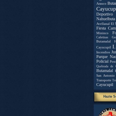
Buta
Arauco
Cayucup
Deportivo 
Nahuelbuta
Avellanal
El 
Fiesta Cam
Fo
Mininco
Go
Cañetinas
Butamalal
H
I
Cayucupil
Ju
Incendios
Parque Nac
Policial
Post
Quebrada de 
Butamalal
San Antonio
Transporte
Tr
Cayucupil
Hazte S