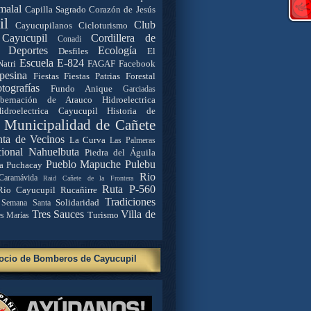
malal
Capilla Sagrado Corazón de Jesús
il
Club
Cayucupilanos
Cicloturismo
Cayucupil
Cordillera de
Conadi
Deportes
Ecología
Desfiles
El
Escuela E-824
Natri
FAGAF
Facebook
pesina
Fiestas
Fiestas Patrias
Forestal
tografías
Fundo Anique
Garciadas
bernación de Arauco
Hidroelectrica
idroelectrica Cayucupil
Historia de
. Municipalidad de Cañete
nta de Vecinos
La Curva
Las Palmeras
ional Nahuelbuta
Piedra del Águila
Pueblo Mapuche
Pulebu
a
Puchacay
Rio
Caramávida
Raid Cañete de la Frontera
Ruta P-560
Rio Cayucupil
Rucañirre
Tradiciones
Solidaridad
Semana Santa
Tres Sauces
Villa de
Turismo
es Marías
ocio de Bomberos de Cayucupil