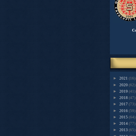
Co
►
2021
(16)
►
2020
(62)
►
2019
(41)
►
2018
(47)
►
2017
(73)
►
2016
(59)
►
2015
(64)
►
2014
(77)
►
2013
(65)