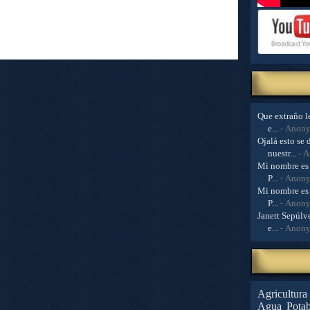
Que extraño le
e...
- Anon
Ojalá esto se 
nuestr...
- 
Mi nombre es 
P...
- Anon
Mi nombre es 
P...
- Anon
Janett Sepúlve
e...
- Anon
Agricultura
Agua Potab