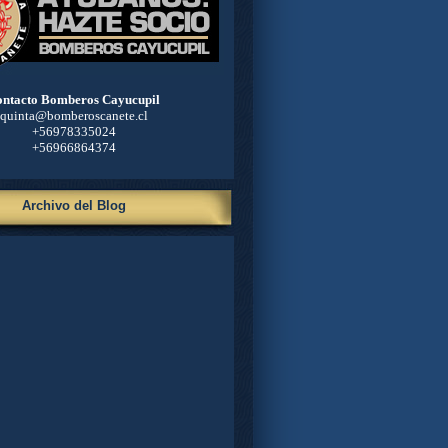
ntacto Bomberos Cayucupil
quinta@bomberoscanete.cl
+56978335024
+56966864374
Archivo del Blog