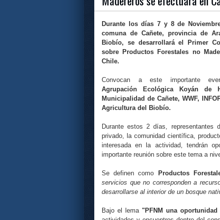
Madereros se efectuara en C
Durante los días 7 y 8 de Noviembre
comuna de Cañete, provincia de Ara
Biobío, se desarrollará el Primer C
sobre Productos Forestales no Made
Chile.
Convocan a este importante even
Agrupación Ecológica Koyán de Hui
Municipalidad de Cañete, WWF, INFO
Agricultura del Biobío.
Durante estos 2 días, representantes d
privado, la comunidad científica, product
interesada en la actividad, tendrán op
importante reunión sobre este tema a nive
Se definen como
Productos Foresta
servicios que no corresponden a recurs
desarrollarse al interior de un bosque nat
Bajo el lema
"PFNM una oportunidad p
actividades y encuentros dentro del cong