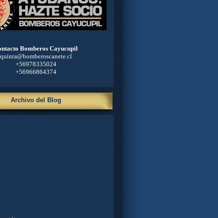
ntacto Bomberos Cayucupil
quinta@bomberoscanete.cl
+56978335024
+56966864374
Archivo del Blog