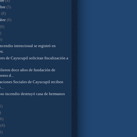
bre
(4)
mbre
(5)
e
(8)
mbre
(6)
(6)
)
5)
ncendio intencional se registró en
bu.
es de Cayucupil solicitan fiscalización a
lieron doce años de fundación de
ros d...
aciones Sociales de Cayucupil reciben
...
oso incendio destruyó casa de hermanos
5)
)
(6)
o
(4)
6)