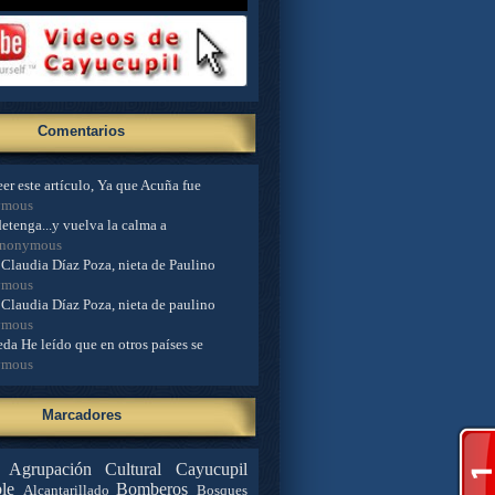
Comentarios
er este artículo, Ya que Acuña fue
ymous
detenga...y vuelva la calma a
Anonymous
Claudia Díaz Poza, nieta de Paulino
ymous
Claudia Díaz Poza, nieta de paulino
ymous
da He leído que en otros países se
ymous
Marcadores
Agrupación Cultural Cayucupil
le
Bomberos
Alcantarillado
Bosques