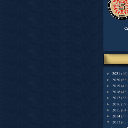
Co
►
2021
(16)
►
2020
(62)
►
2019
(41)
►
2018
(47)
►
2017
(73)
►
2016
(59)
►
2015
(64)
►
2014
(77)
▼
2013
(65)