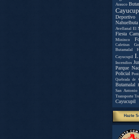
Buta
Arauco
Cayucup
Deportivo 
Nahuelbuta
Avellanal
El 
Fiesta Cam
Fo
Mininco
Go
Cañetinas
Butamalal
H
I
Cayucupil
Ju
Incendios
Parque Nac
Policial
Post
Quebrada de 
Butamalal
San Antonio
Transporte
Tr
Cayucupil
Hazte S