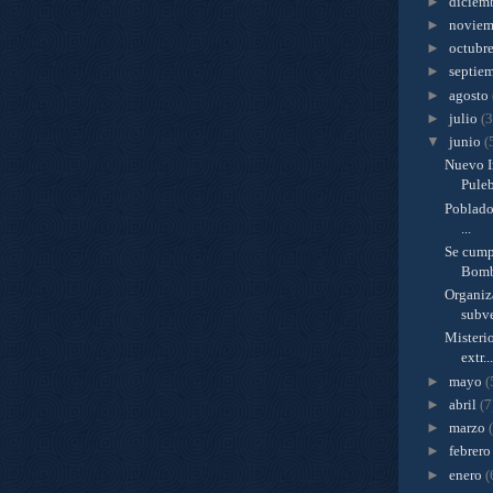
►
diciem
►
novie
►
octubr
►
septie
►
agosto
►
julio
(3
▼
junio
(
Nuevo I
Pule
Poblador
...
Se cump
Bombe
Organiz
subve
Misteri
extr...
►
mayo
(
►
abril
(7
►
marzo
►
febrer
►
enero
(