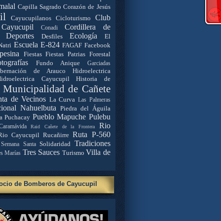
malal
Capilla Sagrado Corazón de Jesús
il
Club
Cayucupilanos
Cicloturismo
Cayucupil
Cordillera de
Conadi
Deportes
Ecología
Desfiles
El
Escuela E-824
Natri
FAGAF
Facebook
pesina
Fiestas
Fiestas Patrias
Forestal
tografías
Fundo Anique
Garciadas
bernación de Arauco
Hidroelectrica
idroelectrica Cayucupil
Historia de
. Municipalidad de Cañete
nta de Vecinos
La Curva
Las Palmeras
ional Nahuelbuta
Piedra del Águila
Pueblo Mapuche
Pulebu
a
Puchacay
Rio
Caramávida
Raid Cañete de la Frontera
Ruta P-560
Rio Cayucupil
Rucañirre
Tradiciones
Solidaridad
Semana Santa
Tres Sauces
Villa de
Turismo
es Marías
ocio de Bomberos de Cayucupil