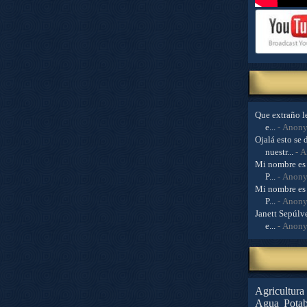
Que extraño le
e...
- Anon
Ojalá esto se 
nuestr...
- 
Mi nombre es 
P...
- Anon
Mi nombre es 
P...
- Anon
Janett Sepúlve
e...
- Anon
Agricultura
Agua Potab