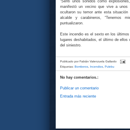
“Sentí unos sonidos como explosiones, 
manifestó un vecino que vive a unos 2
ocultaron su temor ante esta situación
alcalde y carabineros, “Tenemos mi
puntualizaron.
Este incendio es el sexto en los últimos
lugares deshabitados, el último de ello
del siniestro.
Publicado por
Fabián Valenzuela Gallardo
Etiquetas:
Bomberos
,
Incendios
,
Pulebu
No hay comentarios.:
Publicar un comentario
Entrada más reciente