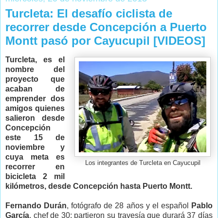
Turcleta: El desafío ciclista de
recorrer desde Concepción a Puerto
Montt pasó por Cayucupil [VIDEOS]
Turcleta, es el
nombre del
proyecto que
acaban de
emprender dos
amigos quienes
salieron desde
Concepción
este 15 de
noviembre y
cuya meta es
Los integrantes de Turcleta en Cayucupil
recorrer en
bicicleta 2 mil
kilómetros, desde Concepción hasta Puerto Montt.
Fernando Durán
, fotógrafo de 28 años y el español
Pablo
García
, chef de 30; partieron su travesía que durará 37 días