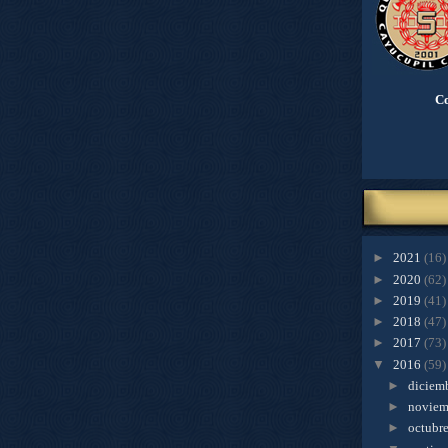
Co
►
2021
(16)
►
2020
(62)
►
2019
(41)
►
2018
(47)
►
2017
(73)
▼
2016
(59)
►
diciem
►
novie
►
octubr