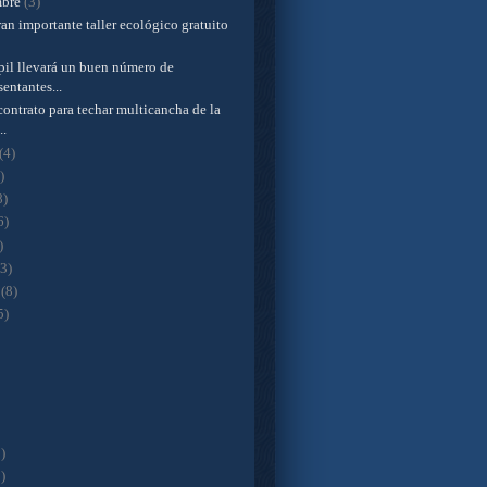
mbre
(3)
an importante taller ecológico gratuito
il llevará un buen número de
sentantes...
ontrato para techar multicancha de la
..
(4)
)
8)
6)
)
(3)
o
(8)
5)
)
)