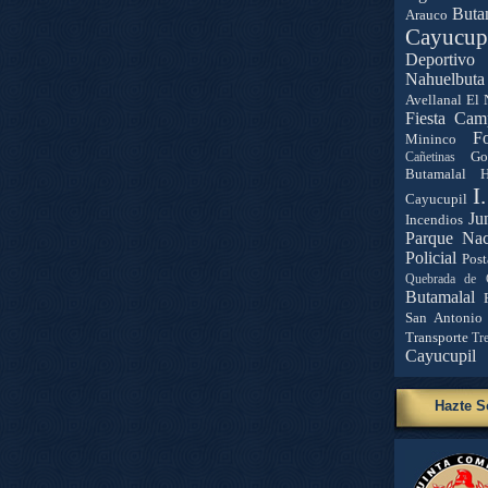
Buta
Arauco
Cayucup
Deportivo 
Nahuelbuta
Avellanal
El 
Fiesta Cam
Fo
Mininco
Go
Cañetinas
Butamalal
H
I
Cayucupil
Ju
Incendios
Parque Nac
Policial
Post
Quebrada de 
Butamalal
San Antonio
Transporte
Tr
Cayucupil
Hazte S