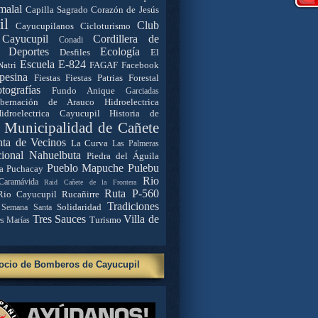
malal
Capilla Sagrado Corazón de Jesús
il
Club
Cayucupilanos
Cicloturismo
Cayucupil
Cordillera de
Conadi
Deportes
Ecología
Desfiles
El
Escuela E-824
Natri
FAGAF
Facebook
pesina
Fiestas
Fiestas Patrias
Forestal
tografías
Fundo Anique
Garciadas
bernación de Arauco
Hidroelectrica
idroelectrica Cayucupil
Historia de
. Municipalidad de Cañete
nta de Vecinos
La Curva
Las Palmeras
ional Nahuelbuta
Piedra del Águila
Pueblo Mapuche
Pulebu
a
Puchacay
Rio
Caramávida
Raid Cañete de la Frontera
Ruta P-560
Rio Cayucupil
Rucañirre
Tradiciones
Solidaridad
Semana Santa
Tres Sauces
Villa de
Turismo
es Marías
ocio de Bomberos de Cayucupil