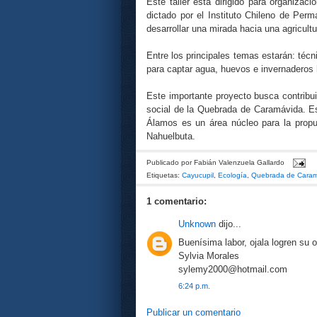
Este taller está dirigido para organizaci
dictado por el Instituto Chileno de Perm
desarrollar una mirada hacia una agricultu
Entre los principales temas estarán: técni
para captar agua, huevos e invernaderos 
Este importante proyecto busca contribuir
social de la Quebrada de Caramávida. E
Álamos es un área núcleo para la propu
Nahuelbuta.
Publicado por
Fabián Valenzuela Gallardo
Etiquetas:
Cayucupil
,
Ecología
,
Quebrada de Caram
1 comentario:
Unknown
dijo...
Buenísima labor, ojala logren su 
Sylvia Morales
sylemy2000@hotmail.com
6:24 p.m.
Publicar un comentario