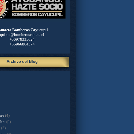
ntacto Bomberos Cayucupil
quinta@bomberoscanete.cl
+56978335024
+56966864374
Archivo del Blog
bre
(4)
mbre
(9)
e
(3)