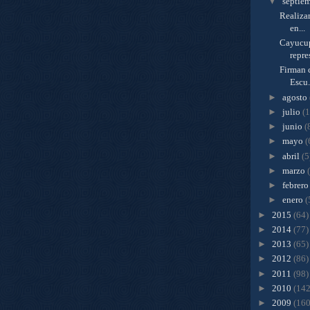
▼
septie
Realizar
en...
Cayucup
repre
Firman c
Escu.
►
agosto
►
julio
(1
►
junio
(
►
mayo
(
►
abril
(5
►
marzo
►
febrer
►
enero
(
►
2015
(64)
►
2014
(77)
►
2013
(65)
►
2012
(86)
►
2011
(98)
►
2010
(142
►
2009
(160