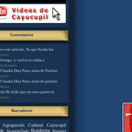
Comentarios
er este artículo, Ya que Acuña fue
ymous
detenga...y vuelva la calma a
Anonymous
Claudia Díaz Poza, nieta de Paulino
ymous
Claudia Díaz Poza, nieta de paulino
ymous
da He leído que en otros países se
ymous
Marcadores
Agrupación Cultural Cayucupil
le
Bomberos
Alcantarillado
Bosques