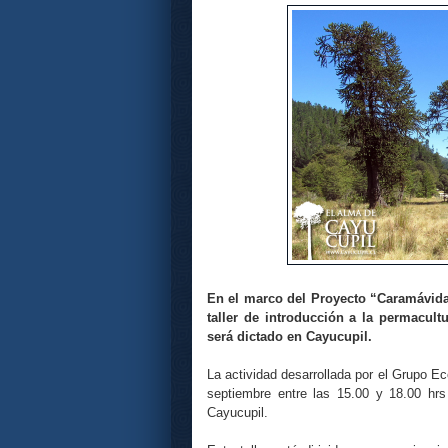
En el marco del Proyecto “Caramávida
taller de introducción a la permacult
será dictado en Cayucupil.
La actividad desarrollada por el Grupo Ec
septiembre entre las 15.00 y 18.00 h
Cayucupil.