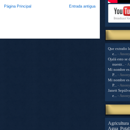
Página Principal
Entrada antigua
Que extraño le
e...
- Anon
Ojalá esto se 
nuestr...
- 
Mi nombre es 
P...
- Anon
Mi nombre es 
P...
- Anon
Janett Sepúlve
e...
- Anon
Agricultura
Agua Potab