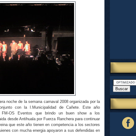
mera noche de la semana carnaval 2008 organizada por la
njunto con la I.Municipalidad de Cañete. Este año
en FM-OS Eventos que brindo un buen show a los
aida desde Antihuala por Fuerza Ranchera para continuar
reina que este año tienen en competencia a los sectores
 quienes con mucha energia apoyaron a sus defendidas en