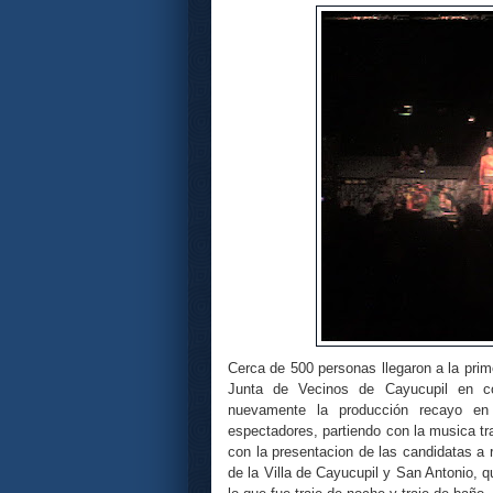
Cerca de 500 personas llegaron a la pri
Junta de Vecinos de Cayucupil en co
nuevamente la producción recayo 
espectadores, partiendo con la musica tr
con la presentacion de las candidatas a 
de la Villa de Cayucupil y San Antonio,