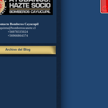
ntacto Bomberos Cayucupil
quinta@bomberoscanete.cl
+56978335024
+56966864374
Archivo del Blog