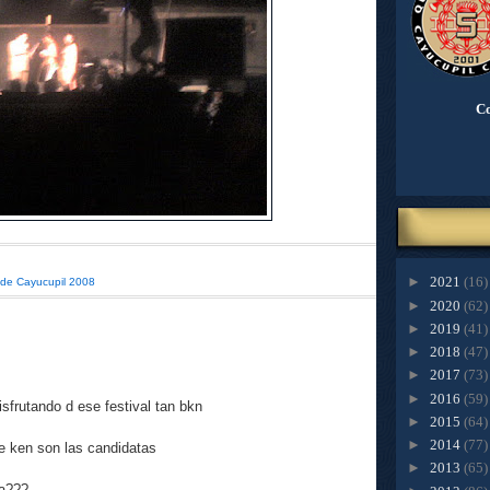
Co
►
2021
(16)
de Cayucupil 2008
►
2020
(62)
►
2019
(41)
►
2018
(47)
►
2017
(73)
►
2016
(59)
sfrutando d ese festival tan bkn
►
2015
(64)
►
2014
(77)
e ken son las candidatas
►
2013
(65)
a???