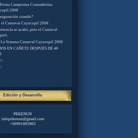
 Fiesta Campesina Costumbrista
cupil 2008
nauguración cuando?
ó el Carnaval Cayucupil 2008
etencia se acabó, pero el Carnaval
guió.
 La Semana Carnaval Cayucupil 2008
OS EN CAÑETE DESPUÉS DE 40
S
9)
)
Edición y Desarrollo
PEKENUN
infopekenun@gmail.com
+56991605903