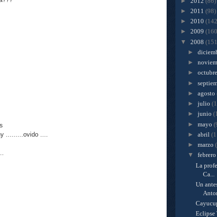
►
2012
(86)
►
2011
(98)
►
2010
(142
►
2009
(160
▼
2008
(151
►
diciem
►
novie
►
octubr
►
septie
►
agosto
►
julio
(
►
junio
(
►
mayo
(
s
►
abril
(1
.........ovido ....
►
marzo
..
▼
febrer
La profe
Ca...
Un ante
Anto
Cayucup
Eclipse