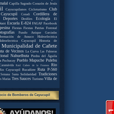
malal
Capilla Sagrado Corazón de Jesús
il
Club
Cayucupilanos
Cicloturismo
Cayucupil
Cordillera de
Conadi
Deportes
Ecología
Desfiles
El
Escuela E-824
Natri
FAGAF
Facebook
pesina
Fiestas
Fiestas Patrias
Forestal
tografías
Fundo Anique
Garciadas
bernación de Arauco
Hidroelectrica
idroelectrica Cayucupil
Historia de
. Municipalidad de Cañete
nta de Vecinos
La Curva
Las Palmeras
ional Nahuelbuta
Piedra del Águila
Pueblo Mapuche
Pulebu
a
Puchacay
Rio
Caramávida
Raid Cañete de la Frontera
Ruta P-560
Rio Cayucupil
Rucañirre
Tradiciones
Solidaridad
Semana Santa
Tres Sauces
Villa de
Turismo
es Marías
ocio de Bomberos de Cayucupil