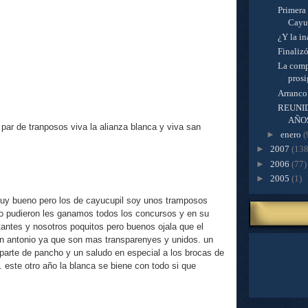
Primera
Cayu
¿Y la i
Finaliz
La comp
prosi
Arranco
REUNID
AÑO
par de tranposos viva la alianza blanca y viva san
►
enero
(
►
2007
(138
►
2006
(77)
►
2005
(1)
muy bueno pero los de cayucupil soy unos tramposos
no pudieron les ganamos todos los concursos y en su
stantes y nosotros poquitos pero buenos ojala que el
an antonio ya que son mas transparenyes y unidos. un
parte de pancho y un saludo en especial a los brocas de
. este otro año la blanca se biene con todo si que