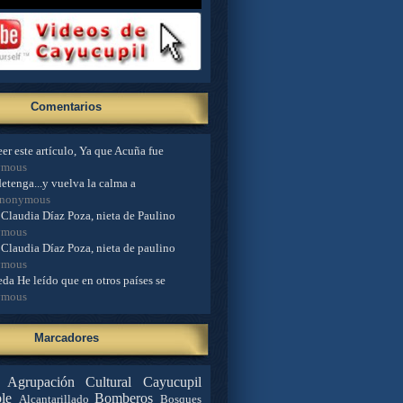
Comentarios
er este artículo, Ya que Acuña fue
ymous
detenga...y vuelva la calma a
Anonymous
Claudia Díaz Poza, nieta de Paulino
ymous
Claudia Díaz Poza, nieta de paulino
ymous
da He leído que en otros países se
ymous
Marcadores
Agrupación Cultural Cayucupil
le
Bomberos
Alcantarillado
Bosques