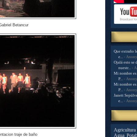
Gabriel Betancur
Que extraño le
e...
- Anon
Ojalá esto se 
nuestr...
- 
Mi nombre es 
P...
- Anon
Mi nombre es 
P...
- Anon
Janett Sepúlve
e...
- Anon
Agricultura
ntacion traje de baño
Agua Potab