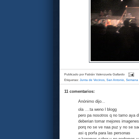
Publicado por
Fabián Valenzuela Gallardo
Etiquetas:
Junta de Vecinos
,
San Antonio
,
Semana 
11 comentarios:
Anónimo dijo...
ola ....ta weno l blogg
pero pa nosotros q no tamo aya di
deberian tomar mejores imagenes
porq no se ve naa puz y no se sa
asi q porfa para las personas
q keremos saber y no podemos y