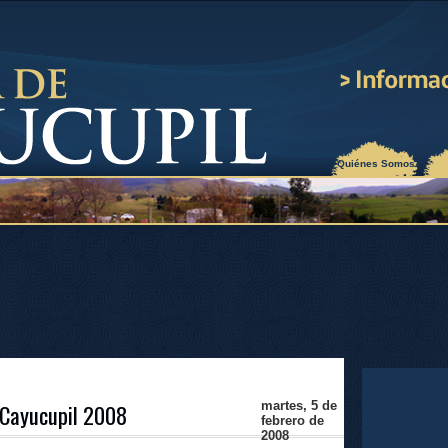
¿Quiénes Somos?
 Cayucupil 2008
martes, 5 de
febrero de
2008