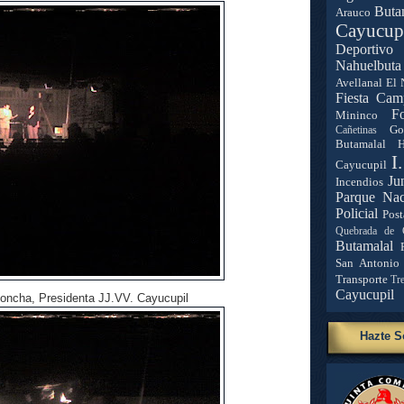
Buta
Arauco
Cayucup
Deportivo 
Nahuelbuta
Avellanal
El 
Fiesta Cam
Fo
Mininco
Go
Cañetinas
Butamalal
H
I
Cayucupil
Ju
Incendios
Parque Nac
Policial
Post
Quebrada de 
Butamalal
San Antonio
Transporte
Tr
Cayucupil
oncha, Presidenta JJ.VV. Cayucupil
Hazte S