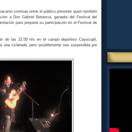
acaron sonrisas entre el público presente quien también
ión a Don Gabriel Betancur, ganador del Festival del
tación para preparar su participación en el Festival de
r de las 22.00 hrs en el campo deportivo Cayucupil,
da una cicletada, pero posiblemente sea suspendida por