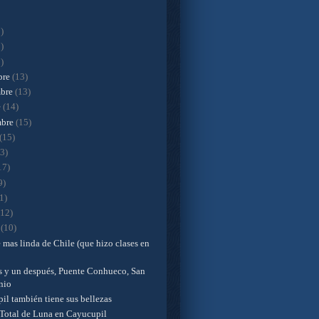
)
)
)
bre
(13)
mbre
(13)
e
(14)
mbre
(15)
(15)
13)
17)
9)
1)
(12)
o
(10)
 mas linda de Chile (que hizo clases en
s y un después, Puente Conhueco, San
nio
il también tiene sus bellezas
 Total de Luna en Cayucupil