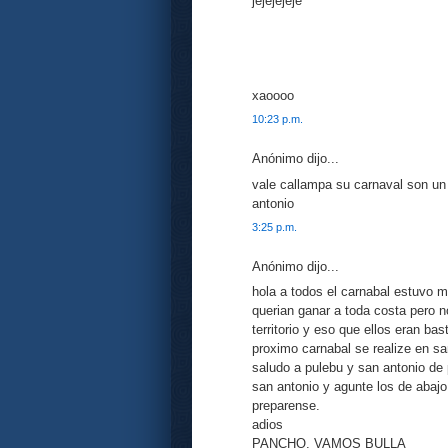
jejejejeje
xaoooo
10:23 p.m.
Anónimo dijo...
vale callampa su carnaval son un 
antonio
3:25 p.m.
Anónimo dijo...
hola a todos el carnabal estuvo 
querian ganar a toda costa pero 
territorio y eso que ellos eran ba
proximo carnabal se realize en s
saludo a pulebu y san antonio de 
san antonio y agunte los de abajo
preparense.
adios
PANCHO. VAMOS BULLA