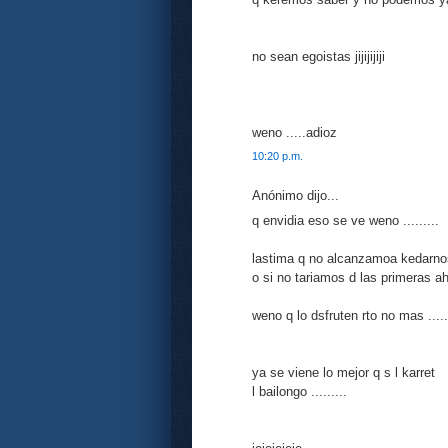
no sean egoistas jijijijiji
weno .....adioz
10:20 p.m.
Anónimo dijo...
q envidia eso se ve weno .........
lastima q no alcanzamoa kedarno
o si no tariamos d las primeras ahy 
weno q lo dsfruten rto no mas .....
ya se viene lo mejor q s l karret
l bailongo .........