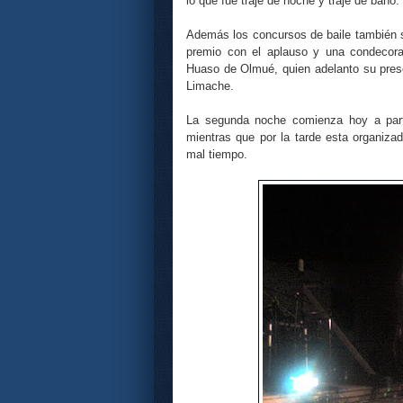
lo que fue traje de noche y traje de baño.
Además los concursos de baile también s
premio con el aplauso y una condecorac
Huaso de Olmué, quien adelanto su presen
Limache.
La segunda noche comienza hoy a parti
mientras que por la tarde esta organiza
mal tiempo.