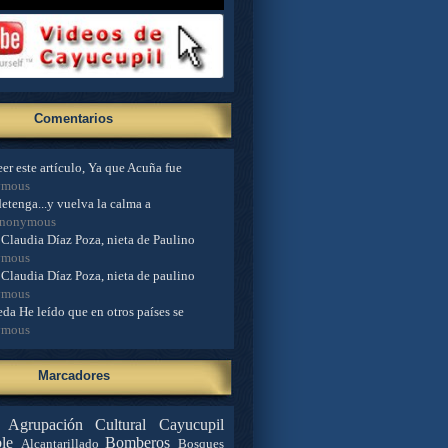
Comentarios
er este artículo, Ya que Acuña fue
ymous
detenga...y vuelva la calma a
Anonymous
Claudia Díaz Poza, nieta de Paulino
ymous
Claudia Díaz Poza, nieta de paulino
ymous
da He leído que en otros países se
ymous
Marcadores
Agrupación Cultural Cayucupil
le
Bomberos
Alcantarillado
Bosques