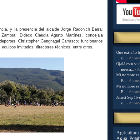
cia, y la presencia del alcalde Jorge Radonich Barra;
ia Zamora; Dideco Claudia Agurto Martínez, concejala
deportes, Christopher Gengnagel Carrasco; funcionarios
 equipos invitados; directores técnicos; entre otros.
Que extraño le
e...
- Anon
Ojalá esto se 
nuestr...
- 
Mi nombre es 
P...
- Anon
Mi nombre es 
P...
- Anon
Janett Sepúlve
e...
- Anon
Agricultura
Agua Potab