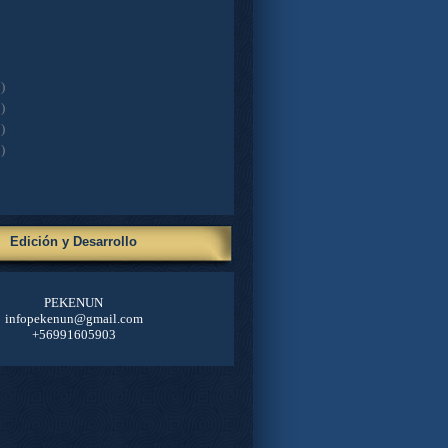
)
)
)
)
Edición y Desarrollo
PEKENUN
infopekenun@gmail.com
+56991605903