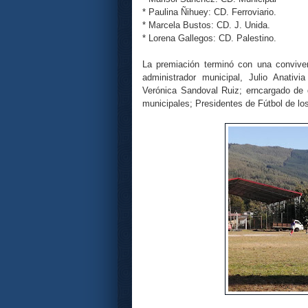
* Paulina Ñihuey: CD. Ferroviario.
* Marcela Bustos: CD. J. Unida.
* Lorena Gallegos: CD. Palestino.
La premiación terminó con una conviven
administrador municipal, Julio Anativ
Verónica Sandoval Ruiz; erncargado de 
municipales; Presidentes de Fútbol de los