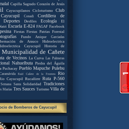
malal
Capilla Sagrado Corazón de Jesús
il
Club
Cayucupilanos
Cicloturismo
Cayucupil
Cordillera de
Conadi
Deportes
Ecología
Desfiles
El
Escuela E-824
Natri
FAGAF
Facebook
pesina
Fiestas
Fiestas Patrias
Forestal
tografías
Fundo Anique
Garciadas
bernación de Arauco
Hidroelectrica
idroelectrica Cayucupil
Historia de
. Municipalidad de Cañete
nta de Vecinos
La Curva
Las Palmeras
ional Nahuelbuta
Piedra del Águila
Pueblo Mapuche
Pulebu
a
Puchacay
Rio
Caramávida
Raid Cañete de la Frontera
Ruta P-560
Rio Cayucupil
Rucañirre
Tradiciones
Solidaridad
Semana Santa
Tres Sauces
Villa de
Turismo
es Marías
ocio de Bomberos de Cayucupil