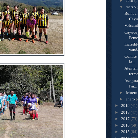
►
abril
(5
▼
marzo
Bombero
Cayuc
Volcami
Cayucup
Femen
Increíb
vanda
Comité 
la...
Atentan
retro
Asegura
Par...
►
febrer
►
enero
(
►
2019
(41)
►
2018
(47)
►
2017
(73)
►
2016
(59)
►
2015
(64)