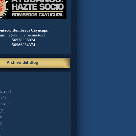
ntacto Bomberos Cayucupil
quinta@bomberoscanete.cl
+56978335024
+56966864374
Archivo del Blog
mbre
(7)
e
(5)
mbre
(7)
(2)
10)
8)
1)