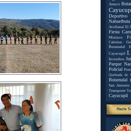
Buta
Arauco
Cayucup
Deportivo 
Nahuelbuta
Avellanal
El 
Fiesta Cam
Fo
Mininco
Go
Cañetinas
Butamalal
H
I
Cayucupil
Ju
Incendios
Parque Nac
Policial
Post
Quebrada de 
Butamalal
San Antonio
Transporte
Tr
Cayucupil
Hazte S