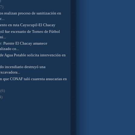
)
(7)
s realizan proceso de sanitización en
...
ento en ruta Cayucupil-El Chacay
il fue escenario de Torneo de Fútbol
i...
le: Puente El Chacay amanece
lizado co...
de Agua Potable solicita intervención en
do incendiario destruyó una
excavadora...
n que CONAF taló cuarenta araucarias en
o
(6)
4)