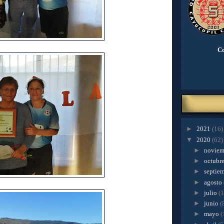
Co
►
2021
(16)
▼
2020
(62)
►
novie
►
octubr
►
septie
►
agosto
►
julio
(
►
junio
(
►
mayo
(