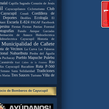
malal
Capilla Sagrado Corazón de Jesús
il
Club
Cayucupilanos
Cicloturismo
Cayucupil
Cordillera de
Conadi
Deportes
Ecología
Desfiles
El
Escuela E-824
Natri
FAGAF
Facebook
pesina
Fiestas
Fiestas Patrias
Forestal
tografías
Fundo Anique
Garciadas
bernación de Arauco
Hidroelectrica
idroelectrica Cayucupil
Historia de
. Municipalidad de Cañete
nta de Vecinos
La Curva
Las Palmeras
ional Nahuelbuta
Piedra del Águila
Pueblo Mapuche
Pulebu
a
Puchacay
Rio
Caramávida
Raid Cañete de la Frontera
Ruta P-560
Rio Cayucupil
Rucañirre
Tradiciones
Solidaridad
Semana Santa
Tres Sauces
Villa de
Turismo
es Marías
ocio de Bomberos de Cayucupil