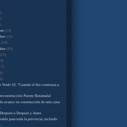
)
)
)
bre
(13)
mbre
(13)
e
(14)
mbre
(15)
(15)
13)
17)
9)
1)
n Verde 10, "Cuando el frio comienza a
 reconstrucción Puente Butamalal
do avance en construcción de sala cuna
..
 Después o Después y Antes
able para toda la provincia, incluido
..