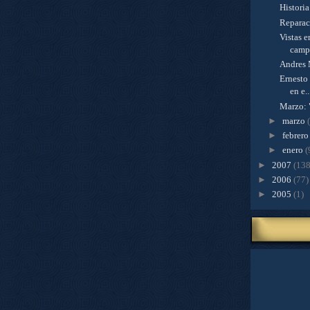
Histori
Reparac
Vistas 
camp
Andres 
Ernesto
en e..
Marzo: 
►
marzo
►
febrer
►
enero
(
►
2007
(138
►
2006
(77)
►
2005
(1)