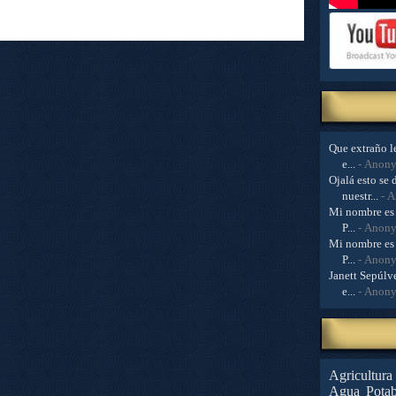
Que extraño le
e...
- Anon
Ojalá esto se 
nuestr...
- 
Mi nombre es 
P...
- Anon
Mi nombre es 
P...
- Anon
Janett Sepúlve
e...
- Anon
Agricultura
Agua Potab