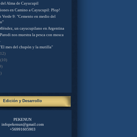
a del Alma de Cayucupil
iones en Camino a Cayucupil: Plop!
en Verde 9: "Cemento en medio del
o"
Méndez, un cayucupilano en Argentina
 Parodi nos muestra la pesca con mosca
.
"El mes del chupón y la mutilla"
(12)
o
(10)
9)
)
Edición y Desarrollo
PEKENUN
infopekenun@gmail.com
+56991605903