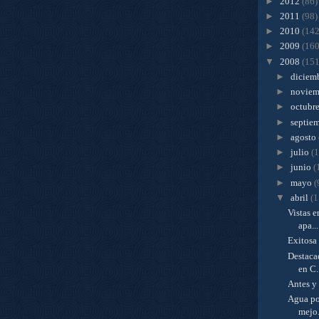
►
2012
(86)
►
2011
(98)
►
2010
(142
►
2009
(160
▼
2008
(151
►
diciem
►
novie
►
octubr
►
septie
►
agosto
►
julio
(
►
junio
(
►
mayo
(
▼
abril
(1
Vistas e
apa...
Exitosa
Destaca
en C.
Antes y
Agua pot
mejo.