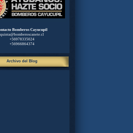
ntacto Bomberos Cayucupil
quinta@bomberoscanete.cl
+56978335024
+56966864374
Archivo del Blog