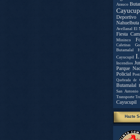
Buta
Arauco
Cayucup
Deportivo 
Nahuelbuta
Avellanal
El 
Fiesta Cam
Fo
Mininco
Go
Cañetinas
Butamalal
H
I
Cayucupil
Ju
Incendios
Parque Nac
Policial
Post
Quebrada de 
Butamalal
San Antonio
Transporte
Tr
Cayucupil
Hazte S