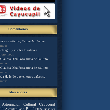
Comentarios
er este artículo, Ya que Acuña fue
ymous
detenga...y vuelva la calma a
Anonymous
Claudia Díaz Poza, nieta de Paulino
ymous
Claudia Díaz Poza, nieta de paulino
ymous
da He leído que en otros países se
ymous
Marcadores
Agrupación Cultural Cayucupil
le
Bomberos
Alcantarillado
Bosques