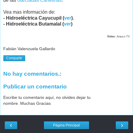
de las
Garciadas Cañetinas
.
Vea mas información de:
- Hidroeléctrica Cayucupil (
ver
).
- Hidroeléctrica Butamalal (
ver
)
Video:
Arauco TV
Fabián Valenzuela Gallardo
Compartir
No hay comentarios.:
Publicar un comentario
Escribe tu comentario aquí, no olvides dejar tu
nombre. Muchas Gracias
‹
›
Página Principal