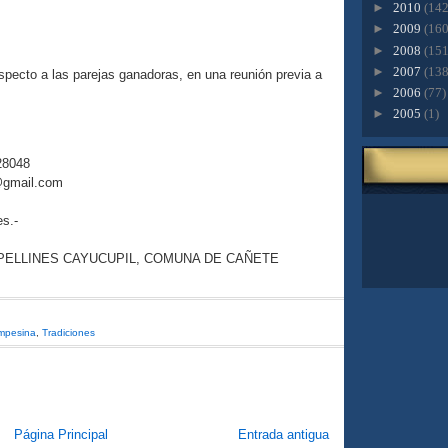
►
2010
(142
►
2009
(160
►
2008
(151
►
2007
(138
especto a las parejas ganadoras, en una reunión previa a
►
2006
(77)
►
2005
(1)
28048
gmail.com
es.-
PELLINES CAYUCUPIL, COMUNA DE CAÑETE
mpesina
,
Tradiciones
Página Principal
Entrada antigua