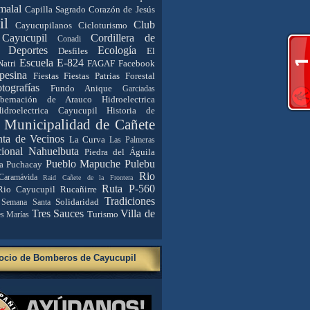
malal
Capilla Sagrado Corazón de Jesús
il
Club
Cayucupilanos
Cicloturismo
Cayucupil
Cordillera de
Conadi
Deportes
Ecología
Desfiles
El
Escuela E-824
Natri
FAGAF
Facebook
pesina
Fiestas
Fiestas Patrias
Forestal
tografías
Fundo Anique
Garciadas
bernación de Arauco
Hidroelectrica
idroelectrica Cayucupil
Historia de
. Municipalidad de Cañete
nta de Vecinos
La Curva
Las Palmeras
ional Nahuelbuta
Piedra del Águila
Pueblo Mapuche
Pulebu
a
Puchacay
Rio
Caramávida
Raid Cañete de la Frontera
Ruta P-560
Rio Cayucupil
Rucañirre
Tradiciones
Solidaridad
Semana Santa
Tres Sauces
Villa de
Turismo
es Marías
ocio de Bomberos de Cayucupil