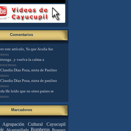
Comentarios
er este artículo, Ya que Acuña fue
ymous
detenga...y vuelva la calma a
Anonymous
Claudia Díaz Poza, nieta de Paulino
ymous
Claudia Díaz Poza, nieta de paulino
ymous
da He leído que en otros países se
ymous
Marcadores
Agrupación Cultural Cayucupil
le
Bomberos
Alcantarillado
Bosques