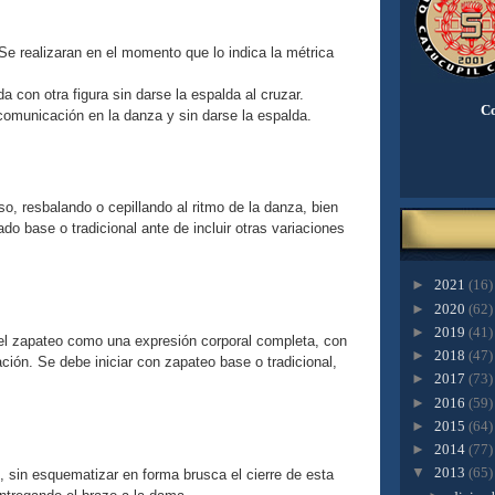
 Se realizaran en el momento que lo indica la métrica
a con otra figura sin darse la espalda al cruzar.
Co
 comunicación en la danza y sin darse la espalda.
iso, resbalando o cepillando al ritmo de la danza, bien
ado base o tradicional ante de incluir otras variaciones
►
2021
(16)
►
2020
(62)
►
2019
(41)
del zapateo como una expresión corporal completa, con
►
2018
(47)
ación. Se debe iniciar con zapateo base o tradicional,
►
2017
(73)
►
2016
(59)
►
2015
(64)
►
2014
(77)
▼
2013
(65)
, sin esquematizar en forma brusca el cierre de esta