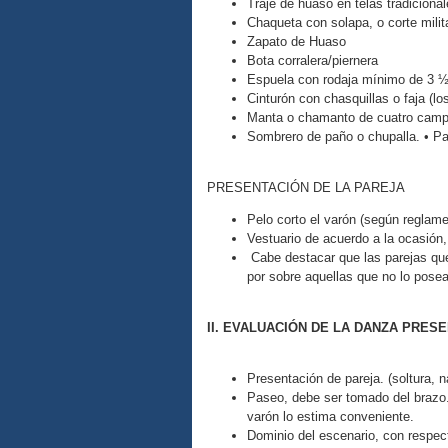
Traje de huaso en telas tradiciona
Chaqueta con solapa, o corte mili
Zapato de Huaso
Bota corralera/piernera
Espuela con rodaja mínimo de 3 
Cinturón con chasquillas o faja (l
Manta o chamanto de cuatro campo
Sombrero de paño o chupalla. • Pa
PRESENTACIÓN DE LA PAREJA
Pelo corto el varón (según reglam
Vestuario de acuerdo a la ocasión,
Cabe destacar que las parejas qu
por sobre aquellas que no lo pose
II. EVALUACIÓN DE LA DANZA PRES
Presentación de pareja. (soltura, n
Paseo, debe ser tomado del brazo.
varón lo estima conveniente.
Dominio del escenario, con respect