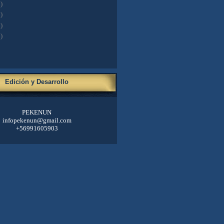
)
)
)
)
Edición y Desarrollo
PEKENUN
infopekenun@gmail.com
+56991605903