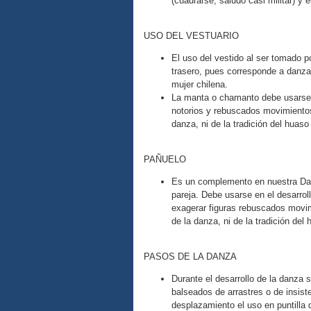
(cuadrarse, saludo casi militar) y
USO DEL VESTUARIO
El uso del vestido al ser tomado p
trasero, pues corresponde a danzas
mujer chilena.
La manta o chamanto debe usarse 
notorios y rebuscados movimientos
danza, ni de la tradición del huaso
PAÑUELO
Es un complemento en nuestra Dan
pareja. Debe usarse en el desarroll
exagerar figuras rebuscados movi
de la danza, ni de la tradición del
PASOS DE LA DANZA
Durante el desarrollo de la danza s
balseados de arrastres o de insist
desplazamiento el uso en puntilla 