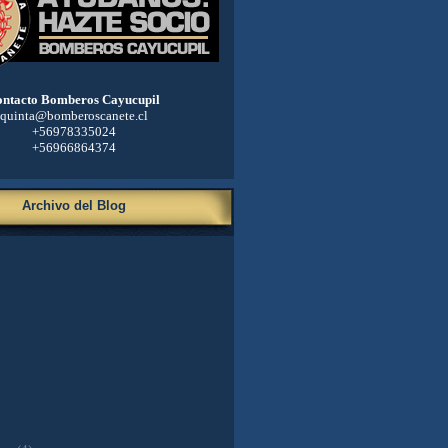
ntacto Bomberos Cayucupil
quinta@bomberoscanete.cl
+56978335024
+56966864374
Archivo del Blog