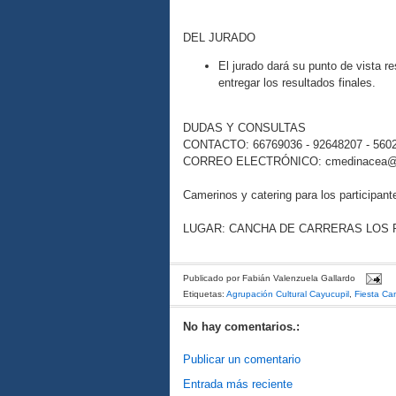
DEL JURADO
El jurado dará su punto de vista r
entregar los resultados finales.
DUDAS Y CONSULTAS
CONTACTO: 66769036 - 92648207 - 560
CORREO ELECTRÓNICO: cmedinacea@
Camerinos y catering para los participant
LUGAR: CANCHA DE CARRERAS LOS 
Publicado por
Fabián Valenzuela Gallardo
Etiquetas:
Agrupación Cultural Cayucupil
,
Fiesta Ca
No hay comentarios.:
Publicar un comentario
Entrada más reciente