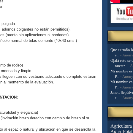
les
tar
½ pulgada.
os adornos colgantes no están permitidos).
s (manta sin aplicaciones ni bordadas).
ñuelo normal de telas corriente (40x40 cms.)
Que extraño le
e...
- Anon
Ojalá esto se 
ento de rodeo)
nuestr...
- 
 ordenado y limpio.
Mi nombre es 
P...
- Anon
e lleguen con su vestuario adecuado o completo estarán
Mi nombre es 
an al momento de la evaluación.
P...
- Anon
Janett Sepúlve
ENTACION:
e...
- Anon
aturalidad y elegancia)
(invitación brazo derecho con cambio de brazo si su
Agricultura
o al espacio natural y ubicación en que se desarrolla la
Agua Potab