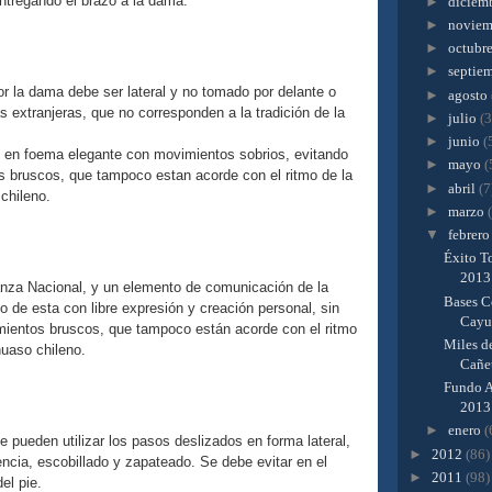
 entregando el brazo a la dama.
►
diciem
►
novie
►
octubr
►
septie
or la dama debe ser lateral y no tomado por delante o
►
agosto
 extranjeras, que no corresponden a la tradición de la
►
julio
(3
►
junio
(
en foema elegante con movimientos sobrios, evitando
►
mayo
(
 bruscos, que tampoco estan acorde con el ritmo de la
►
abril
(7
 chileno.
►
marzo
▼
febrer
Éxito T
2013 
za Nacional, y un elemento de comunicación de la
Bases C
o de esta con libre expresión y creación personal, sin
Cayuc
mientos bruscos, que tampoco están acorde con el ritmo
Miles d
 huaso chileno.
Cañe
Fundo A
2013
►
enero
(
e pueden utilizar los pasos deslizados en forma lateral,
►
2012
(86)
encia, escobillado y zapateado. Se debe evitar en el
►
2011
(98)
del pie.