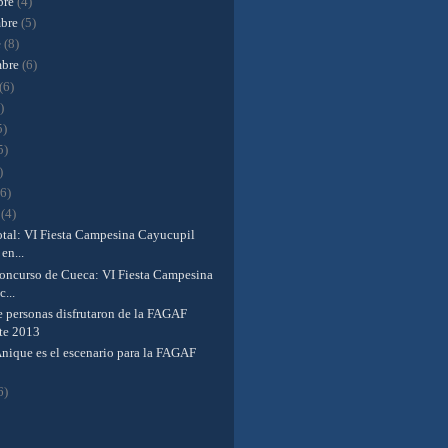
bre
(4)
mbre
(5)
e
(8)
mbre
(6)
(6)
)
5)
5)
)
(6)
o
(4)
otal: VI Fiesta Campesina Cayucupil
en...
oncurso de Cueca: VI Fiesta Campesina
...
e personas disfrutaron de la FAGAF
te 2013
nique es el escenario para la FAGAF
6)