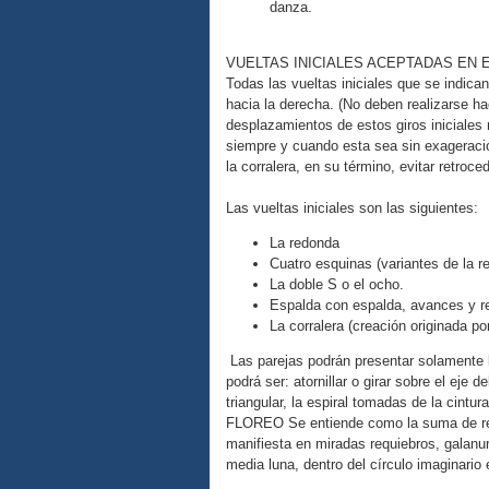
danza.
VUELTAS INICIALES ACEPTADAS EN
Todas las vueltas iniciales que se indica
hacia la derecha. (No deben realizarse hac
desplazamientos de estos giros iniciales 
siempre y cuando esta sea sin exageració
la corralera, en su término, evitar retroc
Las vueltas iniciales son las siguientes:
La redonda
Cuatro esquinas (variantes de la 
La doble S o el ocho.
Espalda con espalda, avances y r
La corralera (creación originada po
Las parejas podrán presentar solamente la
podrá ser: atornillar o girar sobre el eje
triangular, la espiral tomadas de la cintur
FLOREO Se entiende como la suma de rec
manifiesta en miradas requiebros, galanu
media luna, dentro del círculo imaginario 