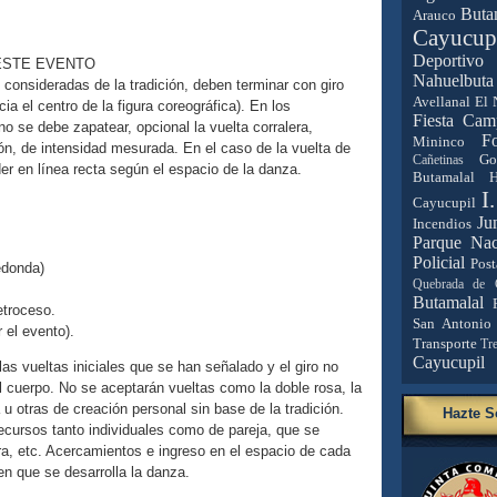
Buta
Arauco
Cayucup
Deportivo 
 ESTE EVENTO
Nahuelbuta
n consideradas de la tradición, deben terminar con giro
Avellanal
El 
ia el centro de la figura coreográfica). En los
Fiesta Cam
no se debe zapatear, opcional la vuelta corralera,
Fo
Mininco
n, de intensidad mesurada. En el caso de la vuelta de
Go
Cañetinas
eder en línea recta según el espacio de la danza.
Butamalal
H
I
Cayucupil
Ju
Incendios
Parque Nac
Policial
Post
redonda)
Quebrada de 
Butamalal
etroceso.
San Antonio
r el evento).
Transporte
Tr
Cayucupil
s vueltas iniciales que se han señalado y el giro no
 del cuerpo. No se aceptarán vueltas como la doble rosa, la
a u otras de creación personal sin base de la tradición.
Hazte S
ursos tanto individuales como de pareja, que se
ra, etc. Acercamientos e ingreso en el espacio de cada
en que se desarrolla la danza.