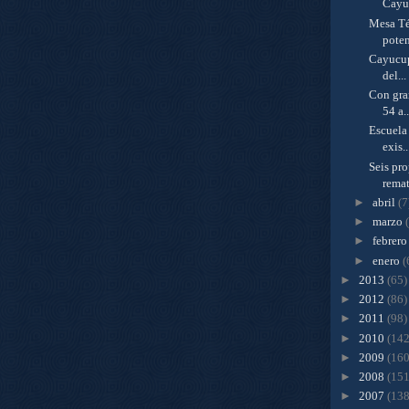
Cayuc
Mesa Té
poten
Cayucup
del...
Con gra
54 a..
Escuela
exis..
Seis pr
remat
►
abril
(7
►
marzo
►
febrer
►
enero
(
►
2013
(65)
►
2012
(86)
►
2011
(98)
►
2010
(142
►
2009
(160
►
2008
(151
►
2007
(138