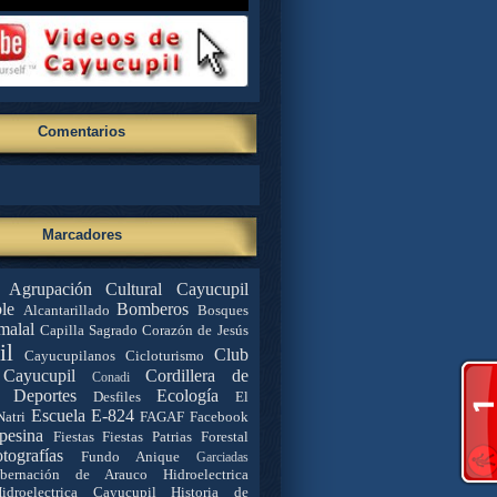
Comentarios
Marcadores
Agrupación Cultural Cayucupil
le
Bomberos
Alcantarillado
Bosques
malal
Capilla Sagrado Corazón de Jesús
il
Club
Cayucupilanos
Cicloturismo
Cayucupil
Cordillera de
Conadi
Deportes
Ecología
Desfiles
El
Escuela E-824
Natri
FAGAF
Facebook
pesina
Fiestas
Fiestas Patrias
Forestal
tografías
Fundo Anique
Garciadas
bernación de Arauco
Hidroelectrica
idroelectrica Cayucupil
Historia de