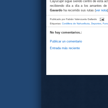
Cayucupil sigue siendo centro de esta act
recibiendo día a día a los amantes de 
Gavardo
ha recorrido sus rutas (
ver nota
)
Publicado por
Fabián Valenzuela Gallardo
Etiquetas:
Cordillera de Nahuelbuta
,
Deportes
,
Fund
No hay comentarios.:
Publicar un comentario
Entrada más reciente