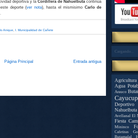
ividad deportiva y la
Cordillera de Nahuelbuta
continúa
este deporte (
ver nota
), hasta el mismisimo
Carlo de
.
o Anique
,
I. Municipalidad de Cañete
Cargando...
Página Principal
Entrada antigua
Agricultura
Agua Potab
Buta
Arauco
Cayucup
Deportivo 
Nahuelbuta
Avellanal
El 
Fiesta Cam
Fo
Mininco
Go
Cañetinas
Butamalal
H