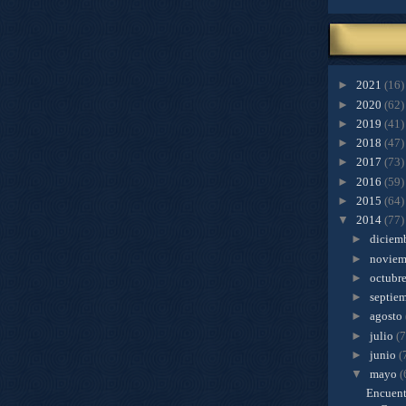
►
2021
(16)
►
2020
(62)
►
2019
(41)
►
2018
(47)
►
2017
(73)
►
2016
(59)
►
2015
(64)
▼
2014
(77)
►
diciem
►
novie
►
octubr
►
septie
►
agosto
►
julio
(7
►
junio
(
▼
mayo
(
Encuentr