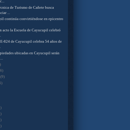
...
cnica de Turismo de Cañete busca
ciar ...
il continúa convirtiéndose en epicentro
n acto la Escuela de Cayucupil celebró
.
 E-824 de Cayucupil celebra 54 años de
.
opiedades ubicadas en Cayucupil serán
...
)
(6)
o
(9)
6)
)
)
)
)