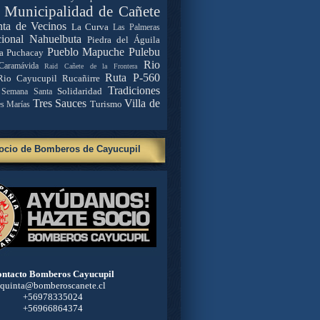
. Municipalidad de Cañete
nta de Vecinos
La Curva
Las Palmeras
ional Nahuelbuta
Piedra del Águila
Pueblo Mapuche
Pulebu
a
Puchacay
Rio
Caramávida
Raid Cañete de la Frontera
Ruta P-560
Rio Cayucupil
Rucañirre
Tradiciones
Solidaridad
Semana Santa
Tres Sauces
Villa de
Turismo
es Marías
ocio de Bomberos de Cayucupil
ntacto Bomberos Cayucupil
quinta@bomberoscanete.cl
+56978335024
+56966864374