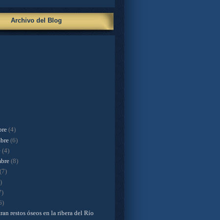
Archivo del Blog
bre
(4)
mbre
(6)
e
(4)
mbre
(8)
(7)
)
7)
6)
an restos óseos en la ribera del Río