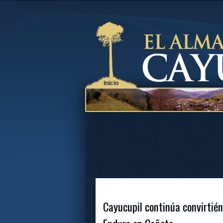
Inicio
Cayucupil continúa convirtié