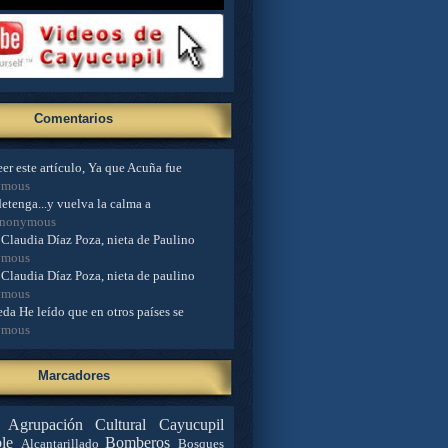
Comentarios
er este artículo, Ya que Acuña fue
ymous
detenga...y vuelva la calma a
Anonymous
Claudia Díaz Poza, nieta de Paulino
ymous
Claudia Díaz Poza, nieta de paulino
ymous
da He leído que en otros países se
ymous
Marcadores
Agrupación Cultural Cayucupil
le
Bomberos
Alcantarillado
Bosques