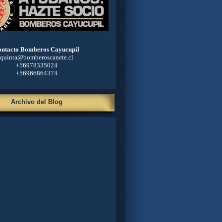
ntacto Bomberos Cayucupil
quinta@bomberoscanete.cl
+56978335024
+56966864374
Archivo del Blog