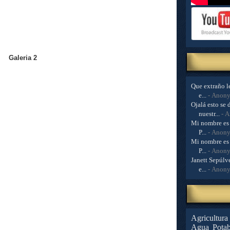
Galeria 2
Que extraño le
e...
- Anon
Ojalá esto se 
nuestr...
- 
Mi nombre es 
P...
- Anon
Mi nombre es 
P...
- Anon
Janett Sepúlve
e...
- Anon
Agricultura
Agua Potab