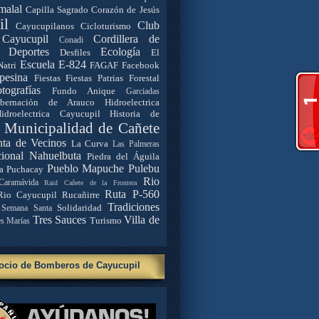
malal
Capilla Sagrado Corazón de Jesús
il
Club
Cayucupilanos
Cicloturismo
Cayucupil
Cordillera de
Conadi
Deportes
Ecología
Desfiles
El
Escuela E-824
Natri
FAGAF
Facebook
pesina
Fiestas
Fiestas Patrias
Forestal
tografías
Fundo Anique
Garciadas
bernación de Arauco
Hidroelectrica
idroelectrica Cayucupil
Historia de
. Municipalidad de Cañete
nta de Vecinos
La Curva
Las Palmeras
ional Nahuelbuta
Piedra del Águila
Pueblo Mapuche
Pulebu
a
Puchacay
Rio
Caramávida
Raid Cañete de la Frontera
Ruta P-560
Rio Cayucupil
Rucañirre
Tradiciones
Solidaridad
Semana Santa
Tres Sauces
Villa de
Turismo
es Marías
ocio de Bomberos de Cayucupil