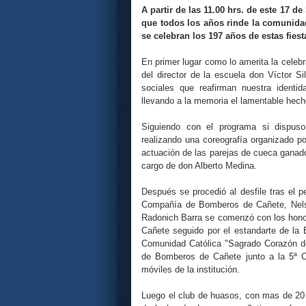
A partir de las 11.00
hrs.
de este 17 de
que todos los años rinde la comunid
se celebran los 197 años de estas fiest
En primer lugar como lo
amerita
la
celebr
del director de la escuela don
Víctor
Si
sociales que reafirman nuestra
identid
llevando a la memoria el lamentable hec
Siguiendo con el programa si dispus
realizando una
coreografía
organizado po
actuación de las parejas de
cueca
ganador
cargo de don
Alberto
Medina
.
Después se procedió al desfile tras el pe
Compañía
de Bomberos de Cañete,
Nel
Radonich
Barra se comenzó con los honor
Cañete seguido por el estandarte de la
Comunidad Católica "Sagrado Corazón 
de Bomberos de Cañete junto a la 5ª
móviles de la institución.
Luego el club de
huasos
, con mas de 20