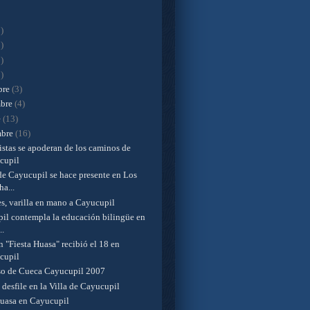
)
)
)
)
bre
(3)
mbre
(4)
e
(13)
mbre
(16)
istas se apoderan de los caminos de
cupil
de Cayucupil se hace presente en Los
a...
s, varilla en mano a Cayucupil
il contempla la educación bilingüe en
..
 "Fiesta Huasa" recibió el 18 en
cupil
o de Cueca Cayucupil 2007
 desfile en la Villa de Cayucupil
Huasa en Cayucupil