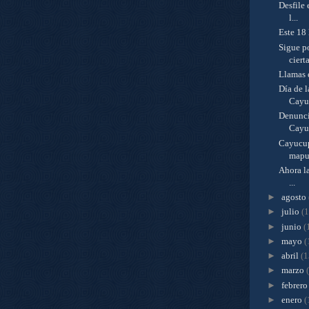
Desfile
l...
Este 18 
Sigue p
cierta
Llamas 
Día de l
Cayu
Denunci
Cayu
Cayucup
mapuc
Ahora la
...
►
agosto
►
julio
(
►
junio
(
►
mayo
(
►
abril
(1
►
marzo
►
febrer
►
enero
(