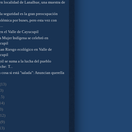
 en localidad de Lanalhue, una muestra de
la seguridad es la gran preocupación
olémica por buses, pero esta vez con
...
en el Valle de Cayucupil
a Mujer Indígena se celebró en
cupil
an Riesgo ecológico en Valle de
cupil
il se suma a la lucha del pueblo
he: T...
 cosa si está "salada": Anuncian querella
(13)
13)
15)
14)
3)
(12)
o
(9)
13)