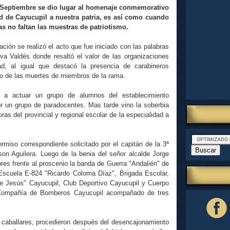
 Septiembre se dio lugar al homenaje conmemorativo
ad de
Cayucupil
a nuestra patria, es
así
como cuando
as no faltan las muestras de patriotismo.
ación
se realizó el acto que fue iniciado con las palabras
lva
Valdés
donde resaltó el valor de las organizaciones
ad
, al igual que destacó la presencia de carabineros
ho de las muertes de miembros de la rama.
o a actuar un grupo de alumnos del establecimiento
r un grupo de
paradocentes
. Mas tarde vino la soberbia
as del provincial y regional escolar de la especialidad a
rmiso correspondiente solicitado por el capitán de la 3ª
son
Aguilera
. Luego de la
benia
del señor alcalde Jorge
es frente al proscenio la banda de Guerra "
Andalién
" de
 Escuela E-824 "Ricardo
Coloma
Díaz
", Brigada Escolar,
de Jesús"
Cayucupil
, Club Deportivo
Cayucupil
y Cuerpo
Compañía
de Bomberos
Cayucupil
acompañado de tres
 caballares, procedieron después del
desencajonamiento