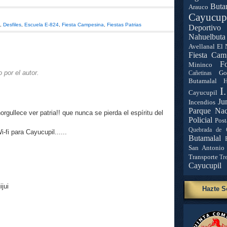
Buta
Arauco
Cayucup
,
Desfiles
,
Escuela E-824
,
Fiesta Campesina
,
Fiestas Patrias
Deportivo 
Nahuelbuta
Avellanal
El 
Fiesta Cam
Fo
Mininco
 por el autor.
Go
Cañetinas
Butamalal
H
I
Cayucupil
Ju
Incendios
Parque Nac
rgullece ver patria!! que nunca se pierda el espíritu del
Policial
Post
Quebrada de 
-fi para Cayucupil......
Butamalal
San Antonio
Transporte
Tr
Cayucupil
ijui
Hazte S