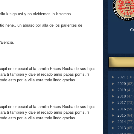
alla k siga asi y no olvidemos lo k somos....
io nene.. un abraso por alla de los parientes de
Co
alencia.
upil en especial al la familia Erices Rocha de sus hijos
ra ti tambien y dale el recado amis papas porfis. Y
►
2021
(16)
odo esto por la villa esta todo lindo gracias
►
2020
(62)
►
2019
(41)
►
2018
(47)
►
2017
(73)
upil en especial al la familia Erices Rocha de sus hijos
►
2016
(59)
ra ti tambien y dale el recado amis papas porfis. Y
►
2015
(64)
odo esto por la villa esta todo lindo gracias
►
2014
(77)
►
2013
(65)