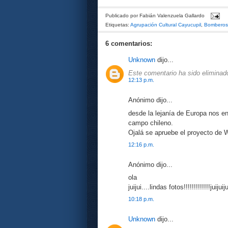
Publicado por
Fabián Valenzuela Gallardo
Etiquetas:
Agrupación Cultural Cayucupil
,
Bomberos
6 comentarios:
Unknown
dijo...
Este comentario ha sido eliminado
12:13 p.m.
Anónimo dijo...
desde la lejanía de Europa nos eno
campo chileno.
Ojalá se apruebe el proyecto de Wi
12:16 p.m.
Anónimo dijo...
ola
juijui....lindas fotos!!!!!!!!!!!!!juijuiju
10:18 p.m.
Unknown
dijo...