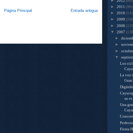
►
2012
(86)
►
2011
(98)
Página Principal
Entrada antigua
►
2010
(142
►
2009
(160
►
2008
(151
▼
2007
(138
►
diciem
►
novie
►
octubr
▼
septie
Los cicl
Cayu
La voz 
Guach
Digüeñe
Cayucup
su es.
Una gran
Cayu
Concurs
Perfecto
Fiesta 