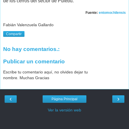
de los cerros del sector de Pulebu.
Fuente:
entomochilensis
Fabián Valenzuela Gallardo
Compartir
No hay comentarios.:
Publicar un comentario
Escribe tu comentario aquí, no olvides dejar tu
nombre. Muchas Gracias
‹
›
Página Principal
Ver la versión web