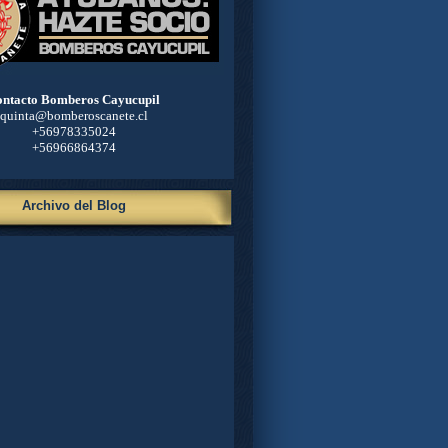
ntacto Bomberos Cayucupil
quinta@bomberoscanete.cl
+56978335024
+56966864374
Archivo del Blog