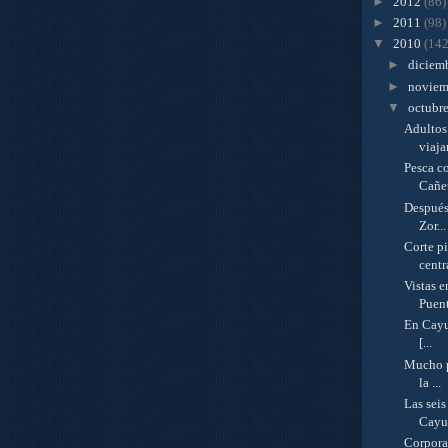
►
2012
(86)
►
2011
(98)
▼
2010
(142
►
diciem
►
novie
▼
octubr
Adultos
viajar
Pesca c
Cañet
Después
Zor...
Corte p
centra
Vistas 
Puent
En Cayu
[...
Mucho p
la ...
Las seis
Cayuc
Corpora