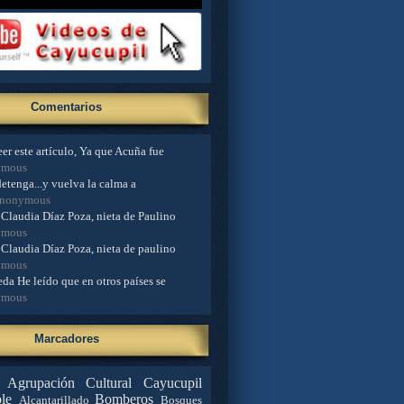
Comentarios
er este artículo, Ya que Acuña fue
ymous
detenga...y vuelva la calma a
Anonymous
Claudia Díaz Poza, nieta de Paulino
ymous
Claudia Díaz Poza, nieta de paulino
ymous
da He leído que en otros países se
ymous
Marcadores
Agrupación Cultural Cayucupil
le
Bomberos
Alcantarillado
Bosques