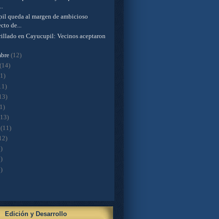
..
il queda al margen de ambicioso
cto de...
rillado en Cayucupil: Vecinos aceptaron
mbre
(12)
(14)
11)
11)
13)
1)
(13)
o
(11)
12)
)
)
)
Edición y Desarrollo