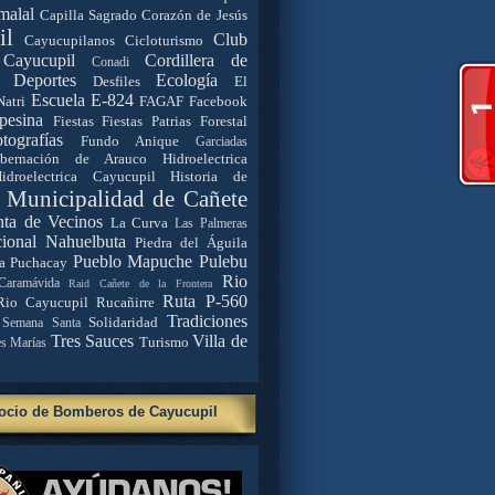
malal
Capilla Sagrado Corazón de Jesús
il
Club
Cayucupilanos
Cicloturismo
Cayucupil
Cordillera de
Conadi
Deportes
Ecología
Desfiles
El
Escuela E-824
Natri
FAGAF
Facebook
pesina
Fiestas
Fiestas Patrias
Forestal
tografías
Fundo Anique
Garciadas
bernación de Arauco
Hidroelectrica
idroelectrica Cayucupil
Historia de
. Municipalidad de Cañete
nta de Vecinos
La Curva
Las Palmeras
ional Nahuelbuta
Piedra del Águila
Pueblo Mapuche
Pulebu
a
Puchacay
Rio
Caramávida
Raid Cañete de la Frontera
Ruta P-560
Rio Cayucupil
Rucañirre
Tradiciones
Solidaridad
Semana Santa
Tres Sauces
Villa de
Turismo
es Marías
ocio de Bomberos de Cayucupil