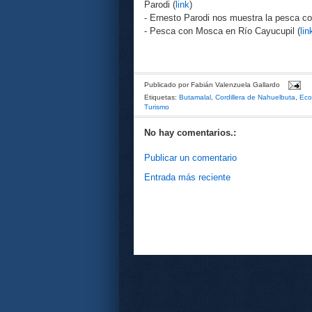
Parodi (
link
)
- Ernesto Parodi nos muestra la pesca c
- Pesca con Mosca en Río Cayucupil (
lin
Publicado por
Fabián Valenzuela Gallardo
Etiquetas:
Butamalal
,
Cordillera de Nahuelbuta
,
Eco
Turismo
No hay comentarios.:
Publicar un comentario
Entrada más reciente