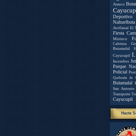
Buta
Arauco
Cayucup
Deportivo 
Nahuelbuta
Avellanal
El 
Fiesta Cam
Fo
Mininco
Go
Cañetinas
Butamalal
H
I
Cayucupil
Ju
Incendios
Parque Nac
Policial
Post
Quebrada de 
Butamalal
San Antonio
Transporte
Tr
Cayucupil
Hazte S