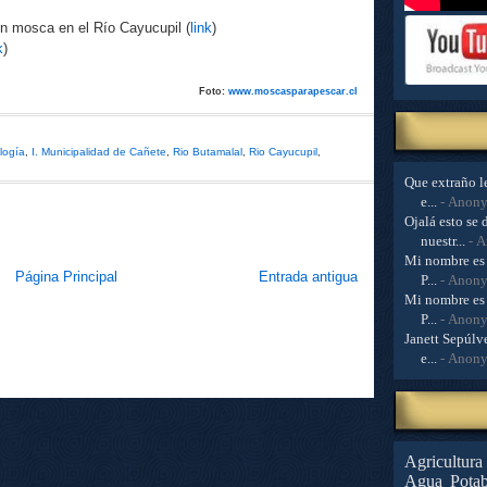
on mosca en el Río Cayucupil (
link
)
k
)
Foto:
www.moscasparapescar.cl
logía
,
I. Municipalidad de Cañete
,
Rio Butamalal
,
Rio Cayucupil
,
Que extraño le
e...
- Anon
Ojalá esto se 
nuestr...
- 
Mi nombre es 
Página Principal
Entrada antigua
P...
- Anon
Mi nombre es 
P...
- Anon
Janett Sepúlve
e...
- Anon
Agricultura
Agua Potab