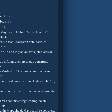
)
bre
(11)
mbre
(12)
e
(11)
 Mayores del Club "Años Dorados"
an a...
on Mosca: Realizarán Seminario en
e co...
 de un año logran avistar ejemplares de
ide informe a empresa que construirá
...
en Verde 43: "Una casa abandonada en
e...
cupil todavía celebran el "dieciocho" (?)
úblico disfrutó de una nueva versión de
 áreas con más riesgo ecológico en
up...
ción Mapuche de Cayucupil se convierte