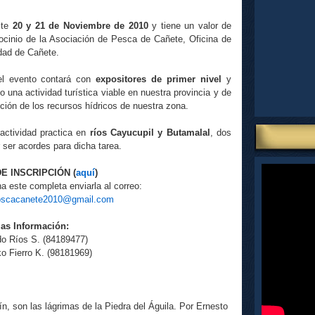
ste
20 y 21 de Noviembre de 2010
y tiene un valor de
rocinio de la Asociación de Pesca de Cañete, Oficina de
idad de Cañete.
el evento contará con
expositores de primer nivel
y
na actividad turística viable en nuestra provincia y de
ción de los recursos hídricos de nuestra zona.
 actividad practica en
ríos Cayucupil y Butamalal
, dos
 ser acordes para dicha tarea.
E INSCRIPCIÓN (
aquí
)
a este completa enviarla al correo:
scacanete2010@gmail.com
as Información:
do Ríos S. (84189477)
ko Fierro K. (98181969)
ín, son las lágrimas de la Piedra del Águila. Por Ernesto