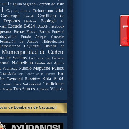
malal
Capilla Sagrado Corazón de Jesús
il
Club
Cayucupilanos
Cicloturismo
Cayucupil
Cordillera de
Conadi
Deportes
Ecología
Desfiles
El
Escuela E-824
Natri
FAGAF
Facebook
pesina
Fiestas
Fiestas Patrias
Forestal
tografías
Fundo Anique
Garciadas
bernación de Arauco
Hidroelectrica
idroelectrica Cayucupil
Historia de
. Municipalidad de Cañete
nta de Vecinos
La Curva
Las Palmeras
ional Nahuelbuta
Piedra del Águila
Pueblo Mapuche
Pulebu
a
Puchacay
Rio
Caramávida
Raid Cañete de la Frontera
Ruta P-560
Rio Cayucupil
Rucañirre
Tradiciones
Solidaridad
Semana Santa
Tres Sauces
Villa de
Turismo
es Marías
ocio de Bomberos de Cayucupil