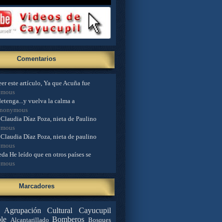
Comentarios
er este artículo, Ya que Acuña fue
ymous
detenga...y vuelva la calma a
Anonymous
Claudia Díaz Poza, nieta de Paulino
ymous
Claudia Díaz Poza, nieta de paulino
ymous
da He leído que en otros países se
ymous
Marcadores
Agrupación Cultural Cayucupil
le
Bomberos
Alcantarillado
Bosques