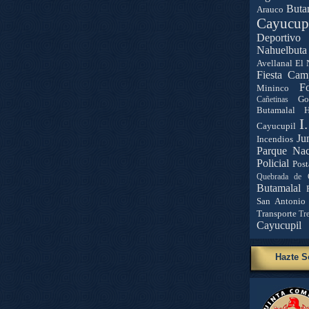
Buta
Arauco
Cayucup
Deportivo 
Nahuelbuta
Avellanal
El 
Fiesta Cam
Fo
Mininco
Go
Cañetinas
Butamalal
H
I
Cayucupil
Ju
Incendios
Parque Nac
Policial
Post
Quebrada de 
Butamalal
San Antonio
Transporte
Tr
Cayucupil
Hazte S