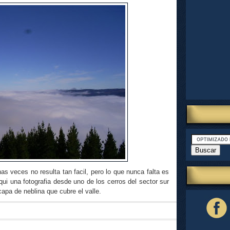
s veces no resulta tan facil, pero lo que nunca falta es
Aqui una fotografia desde uno de los cerros del sector sur
capa de neblina que cubre el valle.