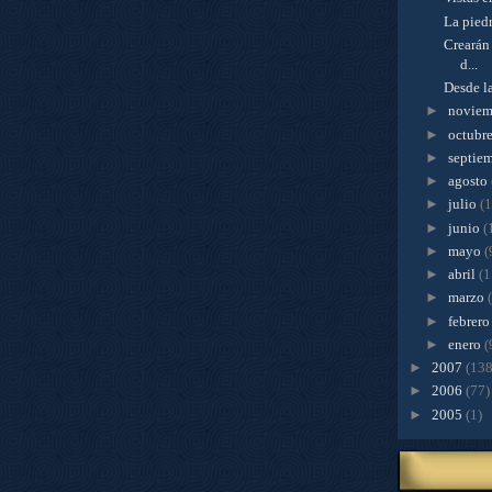
La piedr
Crearán 
d...
Desde la
►
novie
►
octubr
►
septie
►
agosto
►
julio
(
►
junio
(
►
mayo
(
►
abril
(1
►
marzo
►
febrer
►
enero
(
►
2007
(138
►
2006
(77)
►
2005
(1)