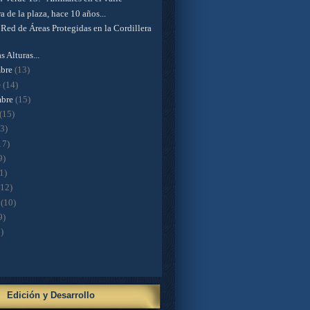
a de la plaza, hace 10 años...
Red de Áreas Protegidas en la Cordillera
s Alturas...
mbre
(13)
e
(14)
mbre
(15)
(15)
13)
17)
9)
1)
(12)
o
(10)
9)
)
Edición y Desarrollo