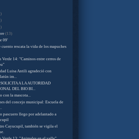
)
)
)
bre
(13)
 09'
 cuento rescata la vida de los mapuches
n Verde 14: "Caminos entre cerros de
bu"
ad Luisa Antili agradeció con
latún im...
 SOLICITA A LA AUTORIDAD
ONAL DEL BIO BI...
 con la mascota...
nes del concejo municipal: Escuela de
..
to pascuero llego por adelantado a
cupil
ro Cayucupil, también se vigila el
ue.
n Verde 13: "Animales en el valle"