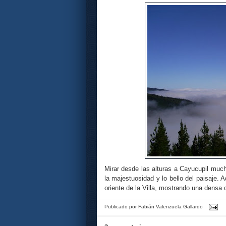
Mirar desde las alturas a Cayucupil mucha
la majestuosidad y lo bello del paisaje. 
oriente de la Villa, mostrando una densa 
Publicado por
Fabián Valenzuela Gallardo