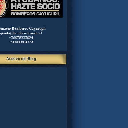
ntacto Bomberos Cayucupil
quinta@bomberoscanete.cl
+56978335024
+56966864374
Archivo del Blog