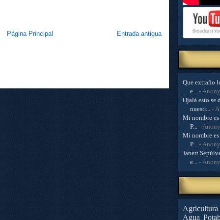
Página Principal
Entrada antigua
Que extraño le
e...
- Anon
Ojalá esto se 
nuestr...
- 
Mi nombre es 
P...
- Anon
Mi nombre es 
P...
- Anon
Janett Sepúlve
e...
- Anon
Agricultura
Agua Potab