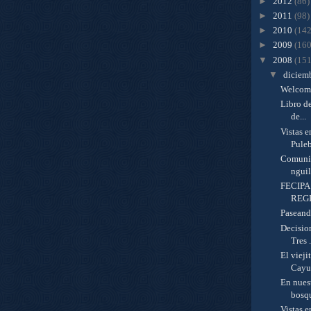
►
2012
(86)
►
2011
(98)
►
2010
(142
►
2009
(160
▼
2008
(151
▼
diciem
Welcome
Libro de
de...
Vistas e
Pule
Comunid
nguil
FECIPA
REGI
Paseando
Decisio
Tres .
El vieji
Cayu
En nuest
bosq
Vistas e