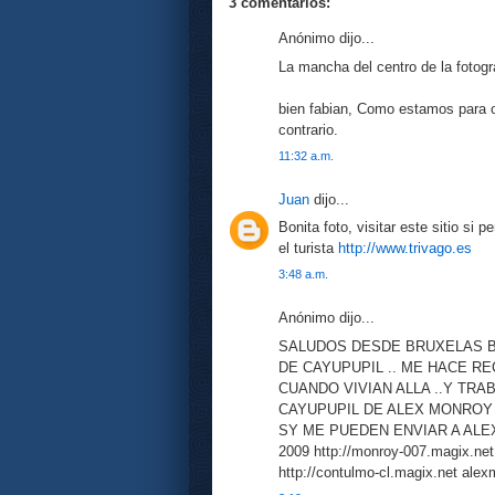
3 comentarios:
Anónimo dijo...
La mancha del centro de la fotog
bien fabian, Como estamos para ot
contrario.
11:32 a.m.
Juan
dijo...
Bonita foto, visitar este sitio si p
el turista
http://www.trivago.es
3:48 a.m.
Anónimo dijo...
SALUDOS DESDE BRUXELAS BE
DE CAYUPUPIL .. ME HACE RE
CUANDO VIVIAN ALLA ..Y TR
CAYUPUPIL DE ALEX MONROY .
SY ME PUEDEN ENVIAR A AL
2009 http://monroy-007.magix.net
http://contulmo-cl.magix.net al