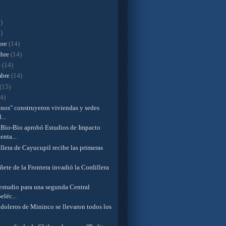
)
)
bre
(14)
mbre
(14)
e
(14)
mbre
(14)
(15)
14)
anos" construyeron viviendas y sedes
...
Bio-Bio aprobó Estudios de Impacto
nta...
llera de Cayucupil recibe las primeras
ete de la Frontera invadió la Cordillera
 estudio para una segunda Central
eléc...
doleros de Mininco se llevaron todos los