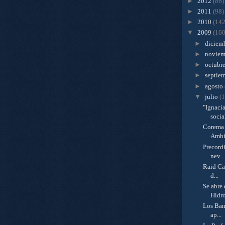
►
2012
(86)
►
2011
(98)
►
2010
(142
▼
2009
(160
►
diciem
►
novie
►
octubr
►
septie
►
agosto
▼
julio
(
"Ignaci
social
Corema 
Ambie
Precordi
nev...
Raid Cañ
d...
Se abre
Hidro
Los Ban
ap...