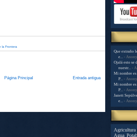
 la Frontera
Que extraño le
e...
- Anon
Ojalá esto se 
nuestr...
- 
Mi nombre es 
Página Principal
Entrada antigua
P...
- Anon
Mi nombre es 
P...
- Anon
Janett Sepúlve
e...
- Anon
Agricultura
Agua Potab