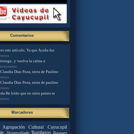
Comentarios
er este artículo, Ya que Acuña fue
ymous
detenga...y vuelva la calma a
Anonymous
Claudia Díaz Poza, nieta de Paulino
ymous
Claudia Díaz Poza, nieta de paulino
ymous
da He leído que en otros países se
ymous
Marcadores
Agrupación Cultural Cayucupil
le
Bomberos
Alcantarillado
Bosques