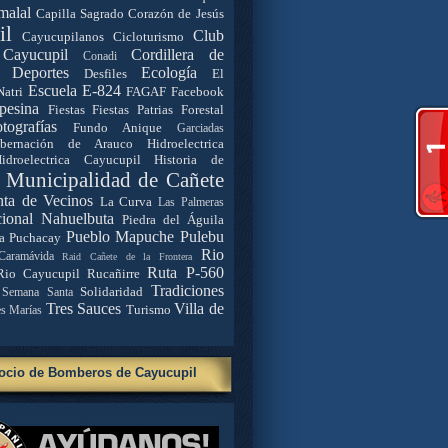
malal
Capilla Sagrado Corazón de Jesús
il
Club
Cayucupilanos
Cicloturismo
Cayucupil
Cordillera de
Conadi
Deportes
Ecología
Desfiles
El
Escuela E-824
Natri
FAGAF
Facebook
pesina
Fiestas
Fiestas Patrias
Forestal
tografías
Fundo Anique
Garciadas
bernación de Arauco
Hidroelectrica
idroelectrica Cayucupil
Historia de
. Municipalidad de Cañete
nta de Vecinos
La Curva
Las Palmeras
ional Nahuelbuta
Piedra del Águila
Pueblo Mapuche
Pulebu
a
Puchacay
Rio
Caramávida
Raid Cañete de la Frontera
Ruta P-560
Rio Cayucupil
Rucañirre
Tradiciones
Solidaridad
Semana Santa
Tres Sauces
Villa de
Turismo
es Marías
ocio de Bomberos de Cayucupil