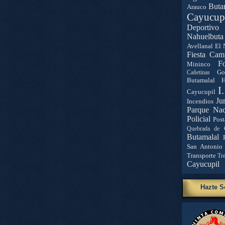
Buta
Arauco
Cayucup
Deportivo 
Nahuelbuta
Avellanal
El 
Fiesta Cam
Fo
Mininco
Go
Cañetinas
Butamalal
H
I
Cayucupil
Ju
Incendios
Parque Nac
Policial
Post
Quebrada de 
Butamalal
San Antonio
Transporte
Tr
Cayucupil
Hazte S