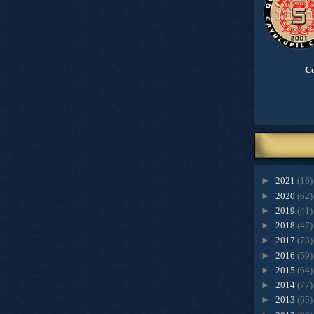
Co
►
2021
(16)
►
2020
(62)
►
2019
(41)
►
2018
(47)
►
2017
(73)
►
2016
(59)
►
2015
(64)
►
2014
(77)
►
2013
(65)