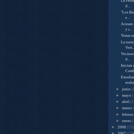
La Profe
d...
"Los Ba
e...
Acusan 
y c...
Vistas e
La tuerc
Vers..
Vecinos 
d...
Inician
Cordi
Estudia
realiz
►
junio
(
►
mayo
(
►
abril
(1
►
marzo
►
febrer
►
enero
(
►
2008
(151
►
2007
(138