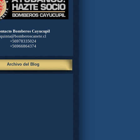
ntacto Bomberos Cayucupil
quinta@bomberoscanete.cl
+56978335024
+56966864374
Archivo del Blog