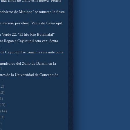
 mas linda de Chile es la nueva "Perlita
ndoleros de Mininco" se tomaran la fiesta
a micrero por ebrio: Venía de Cayucupil
n Verde 22: "El frío Río Butamalal"
as llegan a Cayucupil otra vez: Sexta
.
de Cayucupil se toman la ruta ante corte
 monitoreo del Zorro de Darwin en la
l...
ntes de la Universidad de Concepción
...
12)
12)
1)
(13)
o
(14)
13)
)
)