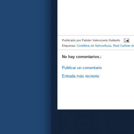
Publicado por
Fabián Valenzuela Gallardo
Etiquetas:
Cordillera de Nahuelbuta
,
Raid Cañete de
No hay comentarios.:
Publicar un comentario
Entrada más reciente