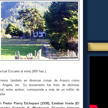
tual Escuela al este) (800 has.).
rrenos también en diversas zonas de Arauco como
 Ángela, etc. Su testamento fue fruto de distintas
eral, entre ambos, corresponde a más de un millón de
ante.
don
Pedro Pierry Etchepare (1938), Esteban Iriarte (El
 Amador Guzmán H. (Puchacay), Gregorio Irigoyen