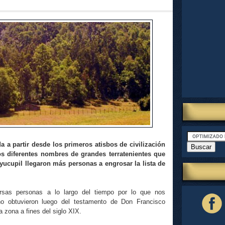
 a partir desde los primeros atisbos de civilización
los diferentes nombres de grandes terratenientes que
ayucupil llegaron más personas a engrosar la lista de
rsas personas a lo largo del tiempo por lo que nos
o obtuvieron luego del testamento de Don Francisco
a zona a fines del siglo XIX.