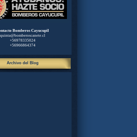
ntacto Bomberos Cayucupil
quinta@bomberoscanete.cl
+56978335024
+56966864374
Archivo del Blog