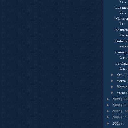
ve...
Los med
de...
Vistas 
lo...
Se inic
Cayuc
Goberna
vecin
Conozca
Cay..
La Cruz 
Ca...
►
abril
(1
►
marzo
►
febrer
►
enero
(
►
2009
(160
►
2008
(151
►
2007
(138
►
2006
(77)
►
2005
(1)