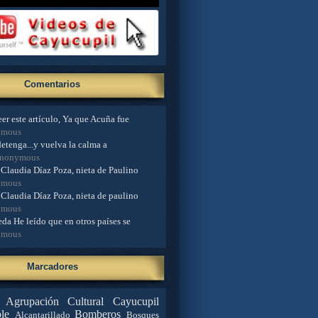
Comentarios
er este artículo, Ya que Acuña fue
ymous
detenga...y vuelva la calma a
Anonymous
Claudia Díaz Poza, nieta de Paulino
ymous
Claudia Díaz Poza, nieta de paulino
ymous
da He leído que en otros países se
ymous
Marcadores
Agrupación Cultural Cayucupil
le
Bomberos
Alcantarillado
Bosques