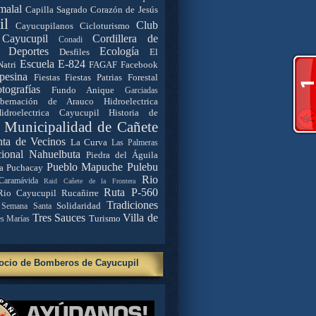
malal
Capilla Sagrado Corazón de Jesús
il
Club
Cayucupilanos
Cicloturismo
Cayucupil
Cordillera de
Conadi
Deportes
Ecología
Desfiles
El
Escuela E-824
Natri
FAGAF
Facebook
pesina
Fiestas
Fiestas Patrias
Forestal
tografías
Fundo Anique
Garciadas
bernación de Arauco
Hidroelectrica
idroelectrica Cayucupil
Historia de
. Municipalidad de Cañete
nta de Vecinos
La Curva
Las Palmeras
ional Nahuelbuta
Piedra del Águila
Pueblo Mapuche
Pulebu
a
Puchacay
Rio
Caramávida
Raid Cañete de la Frontera
Ruta P-560
Rio Cayucupil
Rucañirre
Tradiciones
Solidaridad
Semana Santa
Tres Sauces
Villa de
Turismo
es Marías
ocio de Bomberos de Cayucupil