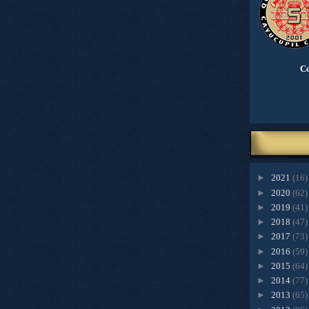
Co
►
2021
(16)
►
2020
(62)
►
2019
(41)
►
2018
(47)
►
2017
(73)
►
2016
(59)
►
2015
(64)
►
2014
(77)
►
2013
(65)