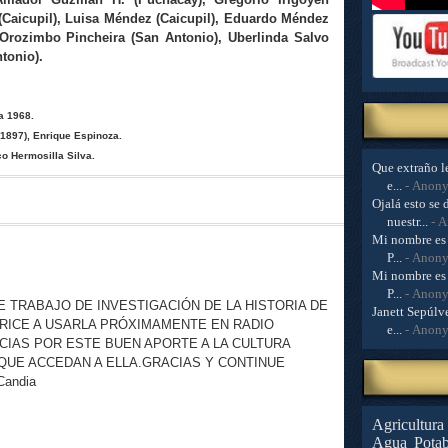
(Caicupil), Luisa Méndez (Caicupil), Eduardo Méndez
, Orozimbo Pincheira (San Antonio), Uberlinda Salvo
tonio).
a 1968.
(1897), Enrique Espinoza.
co Hermosilla Silva.
Que extraño le
e...
- Anon
Ojalá esto se 
nuestr...
- 
Mi nombre es 
P...
- Anon
Mi nombre es 
P...
- Anon
TRABAJO DE INVESTIGACIÓN DE LA HISTORIA DE
Janett Sepúlve
RICE A USARLA PRÓXIMAMENTE EN RADIO
e...
- Anon
CIAS POR ESTE BUEN APORTE A LA CULTURA
QUE ACCEDAN A ELLA.GRACIAS Y CONTINUE
Candia
Agricultura
Agua Potab