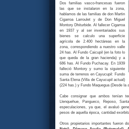
Dos familias vasco-francesas fueron
las que se instalaron en la zona,
hablamos de las familias de don Martin
Cigarroa Larroulet y de Don Miguel
Montory Dhiturbide. Al fallecer Cigarroa
en 1937 y al ser inventariados sus
bienes se calculo una superficie
agrícola de 2.400 hectáreas en la
zona, correspondiendo a nuestro valle
24 has. Al Fundo Caicupil (en la foto lo
que queda de la gran hacienda) y a
686 has. Al Fundo Puchacay. En 1939
falleció Montory y sumo la siguiente
suma de terrenos en Cayucupil: Fundo
Santa Elena (Villa de Cayucupil actual)
(224 has.) y Fundo Maquegua (Desde la ac
Cabe consignar que ambos tenían te
Llenquehue, Pangueco, Reposo, Santa
especulaciones, ya que, el avaluó gen
pesos de aquella época, cantidad exorbit
Otros propietarios importantes fueron 
Natri), Dámaso Acuña (Butamalal),