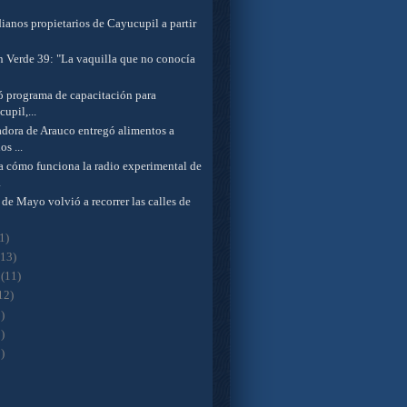
ianos propietarios de Cayucupil a partir
en Verde 39: "La vaquilla que no conocía
ió programa de capacitación para
upil,...
dora de Arauco entregó alimentos a
os ...
 cómo funciona la radio experimental de
.
de Mayo volvió a recorrer las calles de
1)
(13)
o
(11)
12)
)
)
)