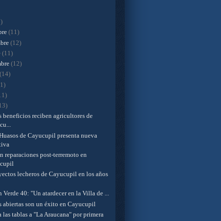
)
bre
(11)
mbre
(12)
e
(11)
mbre
(12)
(14)
11)
11)
13)
 beneficios reciben agricultores de
u...
Huasos de Cayucupil presenta nueva
tiva
n reparaciones post-terremoto en
cupil
yectos lecheros de Cayucupil en los años
n Verde 40: "Un atardecer en la Villa de ...
s abiertas son un éxito en Cayucupil
 las tablas a "La Araucana" por primera