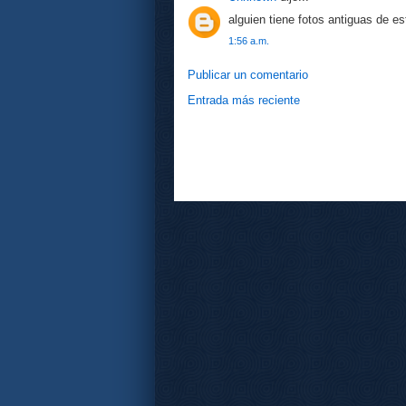
alguien tiene fotos antiguas de e
1:56 a.m.
Publicar un comentario
Entrada más reciente