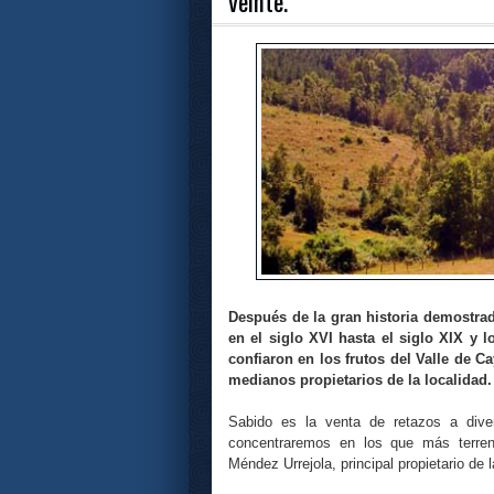
veinte.
Después de la gran historia demostrada
en el siglo XVI hasta el siglo XIX y 
confiaron en los frutos del Valle de C
medianos propietarios de la localidad.
Sabido es la venta de retazos a dive
concentraremos en los que más terren
Méndez Urrejola, principal propietario de l