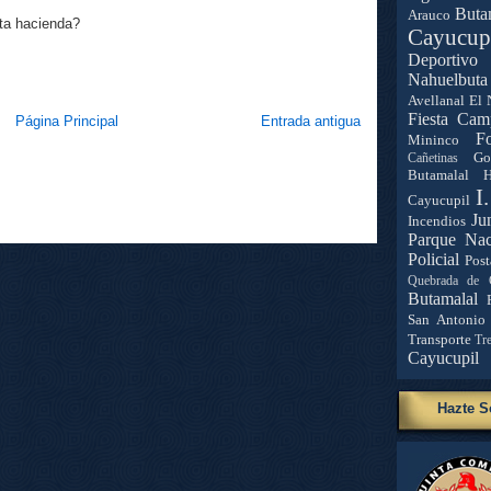
Buta
Arauco
sta hacienda?
Cayucup
Deportivo 
Nahuelbuta
Avellanal
El 
Fiesta Cam
Página Principal
Entrada antigua
Fo
Mininco
Go
Cañetinas
Butamalal
H
I
Cayucupil
Ju
Incendios
Parque Nac
Policial
Post
Quebrada de 
Butamalal
San Antonio
Transporte
Tr
Cayucupil
Hazte S