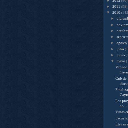
►
2012
(86)
►
2011
(98)
▼
2010
(142
►
diciem
►
novie
►
octubr
►
septie
►
agosto
►
julio
(
►
junio
(
▼
mayo
(
Variados
Cayuc
Cub de 
direc
Finaliza
Cayu
Los pro
no...
Vistas e
Escuela
Llevan a