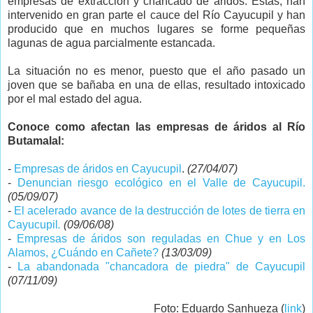
empresas de extracción y chancado de áridos. Éstas, han
intervenido en gran parte el cauce del Río Cayucupil y han
producido que en muchos lugares se forme pequeñas
lagunas de agua parcialmente estancada.
La situación no es menor, puesto que el año pasado un
joven que se bañaba en una de ellas, resultado intoxicado
por el mal estado del agua.
Conoce como afectan las empresas de áridos al Río
Butamalal:
-
Empresas de áridos en Cayucupil
.
(27/04/07)
-
Denuncian riesgo ecológico en el Valle de Cayucupil.
(05/09/07)
-
El acelerado avance de la destrucción de lotes de tierra en
Cayucupil
.
(09/06/08)
-
Empresas de áridos son reguladas en Chue y en Los
Alamos, ¿Cuándo en Cañete?
(13/03/09)
-
La abandonada "chancadora de piedra" de Cayucupil
(07/11/09)
Foto: Eduardo Sanhueza (
link
)